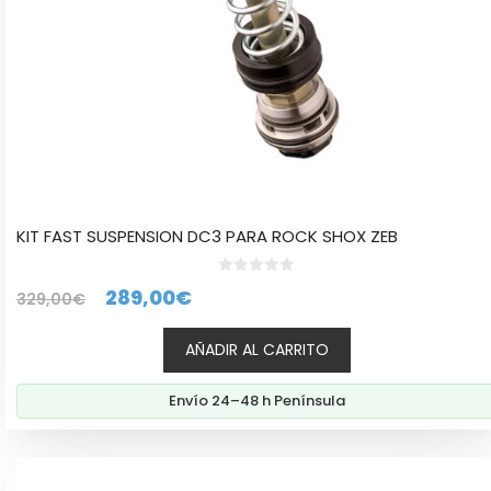
KIT FAST SUSPENSION DC3 PARA ROCK SHOX ZEB
0
El
El
289,00
€
329,00
€
d
e
precio
precio
5
AÑADIR AL CARRITO
original
actual
era:
es:
Envío 24–48 h Península
329,00€.
289,00€.