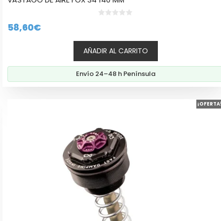
0
58,60
€
d
e
5
AÑADIR AL CARRITO
Envío 24–48 h Península
¡OFERTA