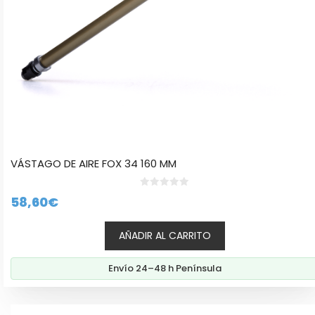
VÁSTAGO DE AIRE FOX 34 160 MM
0
58,60
€
d
e
5
AÑADIR AL CARRITO
Envío 24–48 h Península