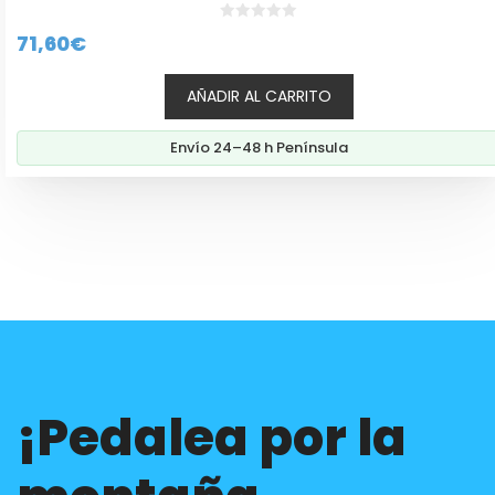
0
71,60
€
d
e
5
AÑADIR AL CARRITO
Envío 24–48 h Península
¡Pedalea por la