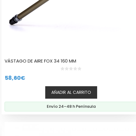
VÁSTAGO DE AIRE FOX 34 160 MM
0
58,60
€
d
e
5
AÑADIR AL CARRITO
Envío 24–48 h Península