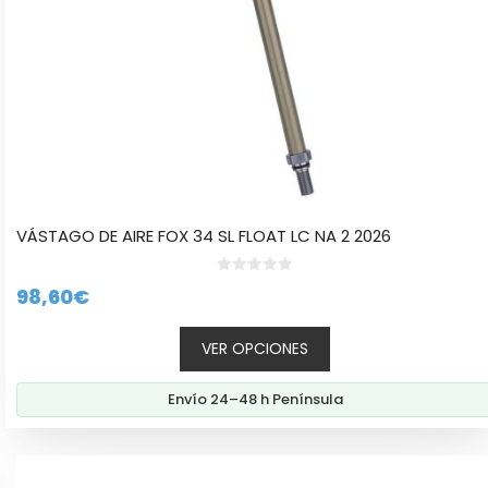
la
página
de
producto
VÁSTAGO DE AIRE FOX 34 SL FLOAT LC NA 2 2026
0
98,60
€
d
e
5
VER OPCIONES
Envío 24–48 h Península