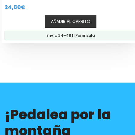
0
24,80
€
d
e
5
AÑADIR AL CARRITO
Envío 24–48 h Península
¡Pedalea por la
montaña