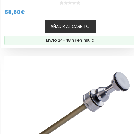
0
58,60
€
d
e
5
AÑADIR AL CARRITO
Envío 24–48 h Península