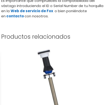
Es importante que compruebes la compatibilidad del
vástago introduciendo el ID o Serial Number de tu horquilla
en la
Web de servicio de Fox
o bien poniéndote
en
contacto
con nosotros.
Productos relacionados
Este
producto
tiene
múltiples
variantes.
Las
opciones
se
pueden
elegir
en