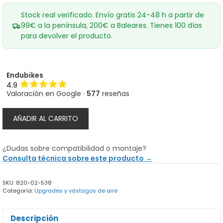
Stock real verificado. Envío gratis 24-48 h a partir de
99€ a la península, 200€ a Baleares. Tienes 100 días
para devolver el producto.
Endubikes
4.9
Valoración en Google ·
577
reseñas
Vastago
AÑADIR AL CARRITO
de
aire
FOX
¿Dudas sobre compatibilidad o montaje?
36
Consulta técnica sobre este producto →
140
mm
SKU:
820-02-538
cantidad
Categoría:
Upgrades y vástagos de aire
Descripción