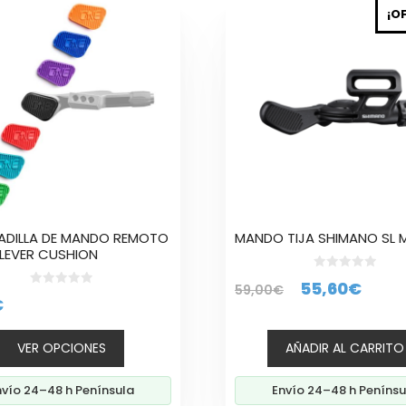
¡O
to
es
es.
es
n
DILLA DE MANDO REMOTO
MANDO TIJA SHIMANO SL M
LEVER CUSHION
0
to
El
El
55,60
€
59,00
€
d
0
€
e
d
precio
prec
5
e
5
original
actu
VER OPCIONES
AÑADIR AL CARRITO
era:
es:
59,00€.
55,6
nvío 24–48 h Península
Envío 24–48 h Penínsu