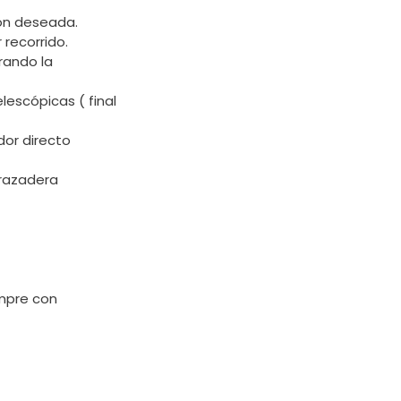
ión deseada.
recorrido.
rando la
lescópicas ( final
dor directo
razadera
empre con