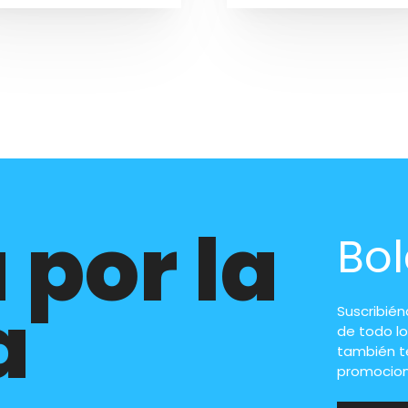
 por la
Bol
a
Suscribié
de todo lo
también t
promocion