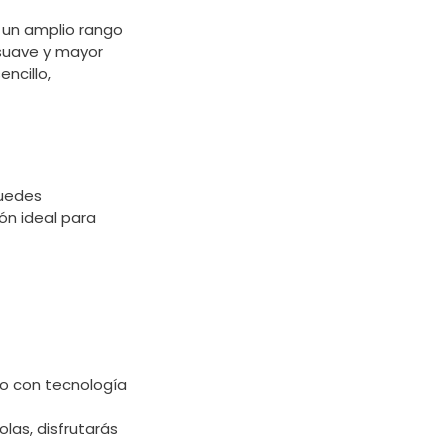
 un amplio rango
 suave y mayor
ncillo,
puedes
ón ideal para
o con tecnología
las, disfrutarás