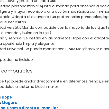
ón suave y precisa en cada uso.
stable personalizable: Ajusta el mando para obtener la acc
ligera y mayor recorrido o una acción más rápida con menor 
table: Adapta el alcance a tus preferencias personales, log
que necesitas.
ad versátil: Mando compatible con la mayoría de las tijas te
 el mando y bulón en la tija )
io y sencillo: Se instala en las manetas Hope con el adapta
 apariencia limpia y elegante.
dad universal: Se puede montar con SRAM Matchmaker o ab
ptador no incluido
 compatibles
 de tija puede anclar directamente en diferentes frenos, si
atibles al sistema Matchmaker
s
Hope
s
Magura
no, Sram o directo al manillar