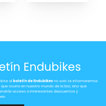
etín Endubikes
ndote al
boletín de Endubikes
no solo te informaremos
 que ocurra en nuestro mundo de la bici, sino que
endrás acceso a interesantes descuentos y
es.