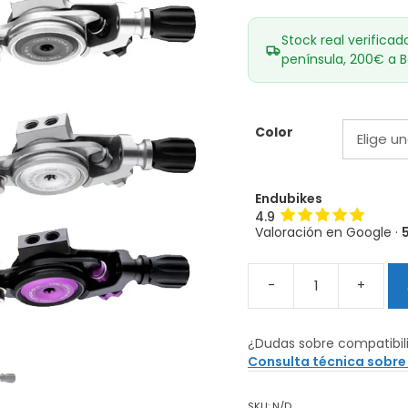
Stock real verificad
península, 200€ a B
Color
Endubikes
4.9
Valoración en Google ·
-
+
Mando
de
Tija
¿Dudas sobre compatibil
Hope
Consulta técnica sobre
Remoto
cantidad
SKU:
N/D