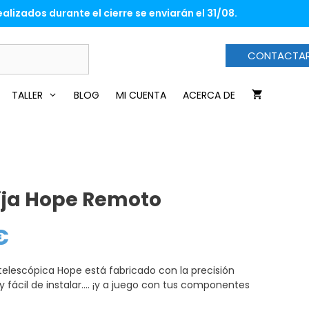
era:
es:
alizados durante el cierre se enviarán el 31/08.
86,60€.
79,90€.
CONTACTA
TALLER
BLOG
MI CUENTA
ACERCA DE
ija Hope Remoto
€
El
precio
actual
es:
telescópica Hope está fabricado con la precisión
79,90€.
y fácil de instalar…. ¡y a juego con tus componentes