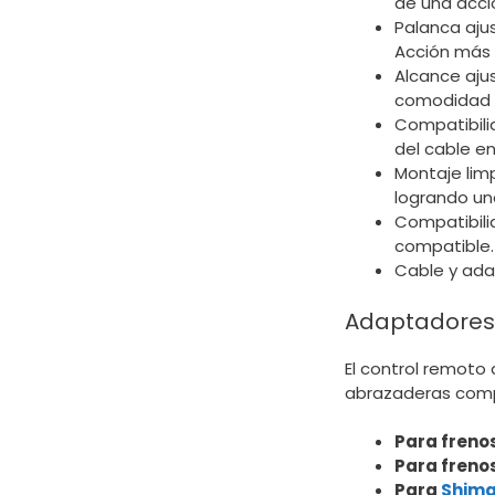
de una acci
Palanca aju
Acción más 
Alcance ajus
comodidad 
Compatibilid
del cable en
Montaje limp
logrando una
Compatibili
compatible.
Cable y ada
Adaptadores
El control remoto
abrazaderas comp
Para freno
Para freno
Para
Shima