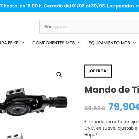
 hasta las 16:00 h. Cerrado del 01/08 al 30/08. Los pedidos re
RA EBIKE
COMPONENTES MTB
EQUIPAMIENTO MTB
¡OFERTA!
Mando de T
79,90
El
86,60
€
precio
original
era:
El mando remoto de tija 
86,60€.
CNC, es suave, ajustable 
Hope!