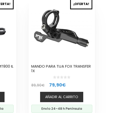
FERTA!
¡OFERTA!
T800 IL
MANDO PARA TIJA FOX TRANSFER
1X
0
El
El
79,90
€
89,90
€
d
io
e
precio
precio
5
al
AÑADIR AL CARRITO
original
actual
era:
es:
0€.
la
Envío 24–48 h Península
89,90€.
79,90€.