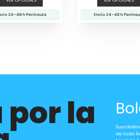
original
actual
era:
es:
nvío 24–48 h Península
Envío 24–48 h Penínsu
39,00€.
35,60€.
 por la
Bol
a
Suscribié
de todo lo