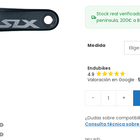
Stock real verificad
península, 200€ a B
Medida
Endubikes
4.9
Valoración en Google ·
-
+
Bielas
SHIMANO
SLX
¿Dudas sobre compatibil
M7100
Consulta técnica sobre
1x12
cantidad
SKU:
N/D