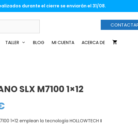
era:
es:
alizados durante el cierre se enviarán el 31/08.
119,00€.
89,00€.
CONTACTA
TALLER
BLOG
MI CUENTA
ACERCA DE
ANO SLX M7100 1×12
€
El
precio
actual
es:
M7100 1×12 emplean la tecnología HOLLOWTECH II
89,00€.