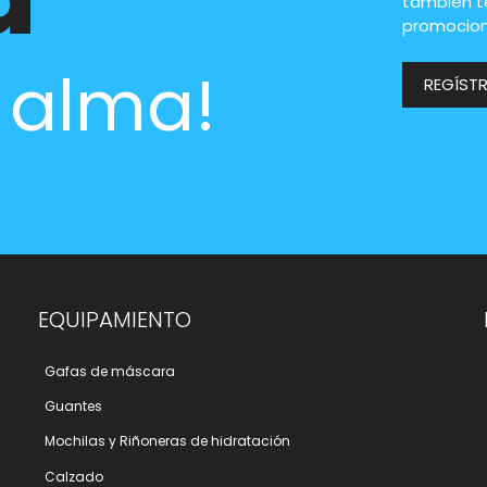
también t
promocion
l alma!
REGÍST
EQUIPAMIENTO
Gafas de máscara
Guantes
Mochilas y Riñoneras de hidratación
Calzado