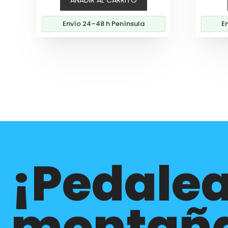
original
actual
era:
es:
Envío 24–48 h Península
E
119,00€.
105,60€.
¡Pedalea
montañ