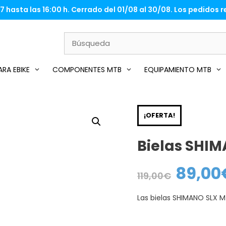
 hasta las 16:00 h. Cerrado del 01/08 al 30/08. Los pedidos re
RA EBIKE
COMPONENTES MTB
EQUIPAMIENTO MTB
¡OFERTA!
Bielas SHIM
89,00
El
119,00
€
precio
original
era:
Las bielas SHIMANO SLX 
119,00€.