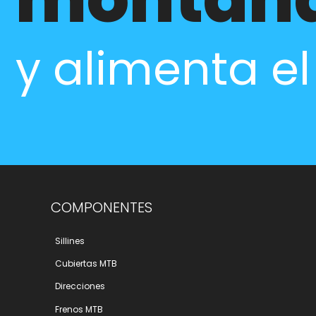
y alimenta e
COMPONENTES
Sillines
Cubiertas MTB
Direcciones
Frenos MTB