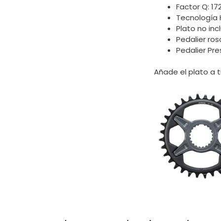
Factor Q: 1
Tecnología H
Plato no inc
Pedalier r
Pedalier Pr
Añade el plato a t