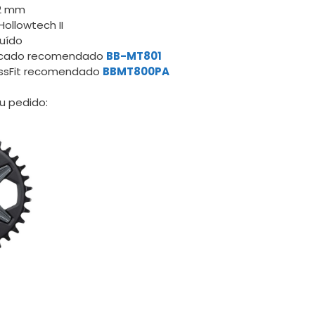
72 mm
ollowtech II
luído
oscado recomendado
BB-MT801
essFit recomendado
BBMT800PA
u pedido: