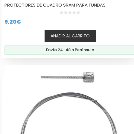
PROTECTORES DE CUADRO SRAM PARA FUNDAS
0
9,20
€
d
e
5
AÑADIR AL CARRITO
Envío 24–48 h Península