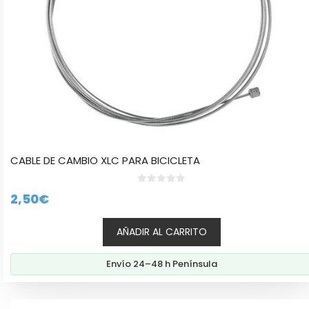
CABLE DE CAMBIO XLC PARA BICICLETA
0
2,50
€
d
e
5
AÑADIR AL CARRITO
Envío 24–48 h Península