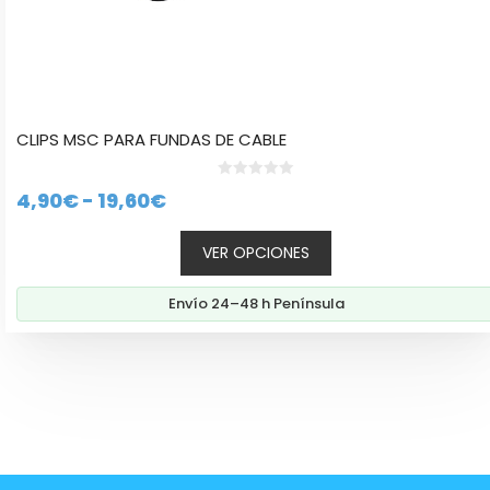
la
página
de
producto
CLIPS MSC PARA FUNDAS DE CABLE
0
Rango
4,90
€
-
19,60
€
d
e
de
5
VER OPCIONES
precios:
desde
Envío 24–48 h Península
4,90€
hasta
19,60€