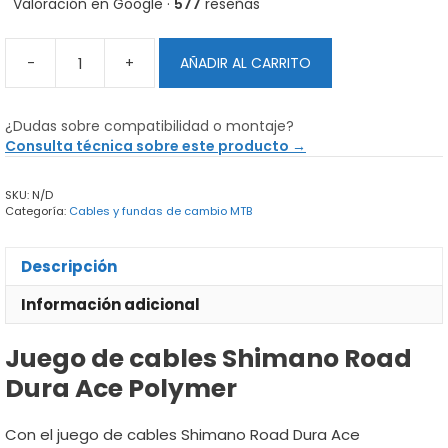
Valoración en Google ·
577
reseñas
-
+
AÑADIR AL CARRITO
Juego
de
cables
¿Dudas sobre compatibilidad o montaje?
Shimano
Consulta técnica sobre este producto →
Road
Dura
SKU:
N/D
Ace
Categoría:
Cables y fundas de cambio MTB
cantidad
Descripción
Información adicional
Juego de cables Shimano Road
Dura Ace Polymer
Con el juego de cables Shimano Road Dura Ace