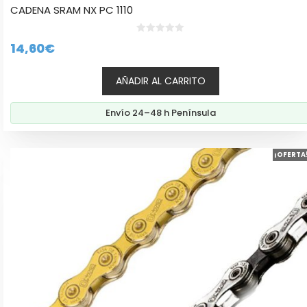
CADENA SRAM NX PC 1110
0
14,60
€
d
e
5
AÑADIR AL CARRITO
Envío 24–48 h Península
Este
¡OFERTA
producto
tiene
múltiples
variantes.
Las
opciones
se
pueden
elegir
en