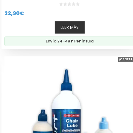
0
22,90
€
d
e
5
LEER MÁS
Envío 24–48 h Península
Este
¡OFERTA
producto
tiene
múltiples
variantes.
Las
opciones
se
pueden
elegir
en
la