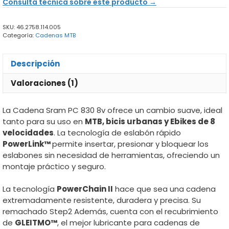
Consulta técnica sobre este producto →
8v
cantidad
SKU:
46.2758.114.005
Categoría:
Cadenas MTB
Descripción
Valoraciones (1)
La Cadena Sram PC 830 8v ofrece un cambio suave, ideal
tanto para su uso en
MTB, bicis urbanas y Ebikes de 8
velocidades
. La tecnología de eslabón rápido
PowerLink™
permite insertar, presionar y bloquear los
eslabones sin necesidad de herramientas, ofreciendo un
montaje práctico y seguro.
La tecnología
PowerChain II
hace que sea una cadena
extremadamente resistente, duradera y precisa. Su
remachado Step2 Además, cuenta con el recubrimiento
de
GLEITMO™
, el mejor lubricante para cadenas de