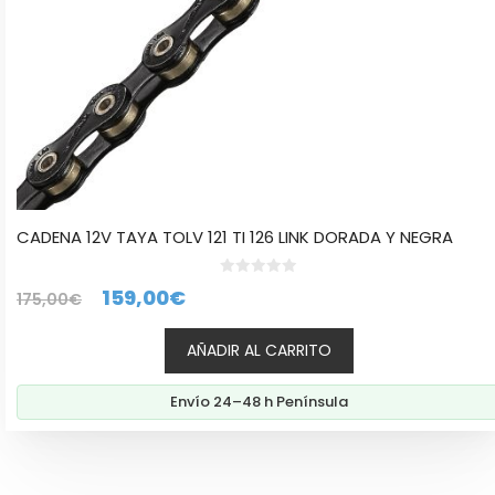
CADENA 12V TAYA TOLV 121 TI 126 LINK DORADA Y NEGRA
0
El
El
159,00
€
175,00
€
d
e
precio
precio
5
AÑADIR AL CARRITO
original
actual
era:
es:
Envío 24–48 h Península
175,00€.
159,00€.