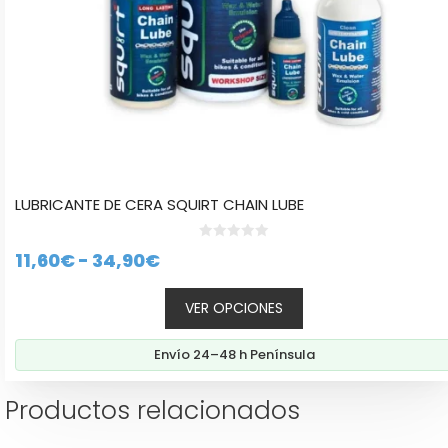
página
de
producto
LUBRICANTE DE CERA SQUIRT CHAIN LUBE
0
Rango
11,60
€
-
34,90
€
d
e
de
5
VER OPCIONES
precios:
desde
Envío 24–48 h Península
11,60€
hasta
Productos relacionados
34,90€