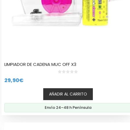
LIMPIADOR DE CADENA MUC OFF X3
0
29,90
€
d
e
5
AÑADIR AL CARRITO
Envío 24–48 h Península