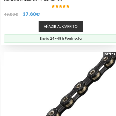
5.00
El
El
37,60
€
49,00
€
de 5
precio
precio
AÑADIR AL CARRITO
original
actual
era:
es:
Envío 24–48 h Península
49,00€.
37,60€.
¡OFERTA