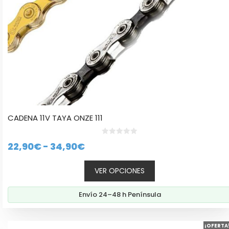
la
página
de
producto
CADENA 11V TAYA ONZE 111
0
Rango
22,90
€
-
34,90
€
d
e
de
5
VER OPCIONES
precios:
desde
Envío 24–48 h Península
22,90€
hasta
34,90€
¡OFERTA