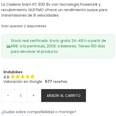
La Cadena Sram PC 830 8v con tecnología PowerLink y
recubrimiento GLEITMO ofrece un rendimiento suave para
transmisiones de 8 velocidades.
Solo quedan 2 disponibles
Stock real verificado. Envío gratis 24-48 h a partir de
99€ a la península, 200€ a Baleares. Tienes 100 días
para devolver el producto.
Endubikes
4.9
Valoración en Google ·
577
reseñas
-
+
AÑADIR AL CARRITO
Cadena
Sram
PC
¿Dudas sobre compatibilidad o montaje?
830