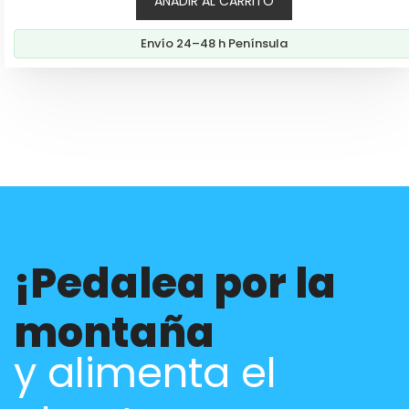
AÑADIR AL CARRITO
original
actual
era:
es:
Envío 24–48 h Península
49,00€.
37,60€.
¡Pedalea por la
montaña
y alimenta el