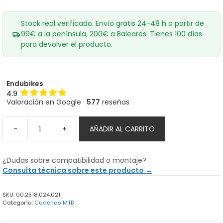
Stock real verificado. Envío gratis 24-48 h a partir de
99€ a la península, 200€ a Baleares. Tienes 100 días
para devolver el producto.
Endubikes
4.9
Valoración en Google ·
577
reseñas
-
+
AÑADIR AL CARRITO
Cadena
SRAM
XX1
¿Dudas sobre compatibilidad o montaje?
Eagle
Consulta técnica sobre este producto →
Black
12
SKU:
00.2518.024.021
V
Categoría:
Cadenas MTB
cantidad