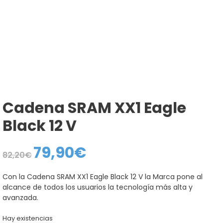
Cadena SRAM XX1 Eagle
Black 12 V
79,90
€
El
El
82,20
€
precio
precio
original
actual
era:
es:
Con la Cadena SRAM XX1 Eagle Black 12 V la Marca pone al
82,20€.
79,90€.
alcance de todos los usuarios la tecnología más alta y
avanzada.
Hay existencias