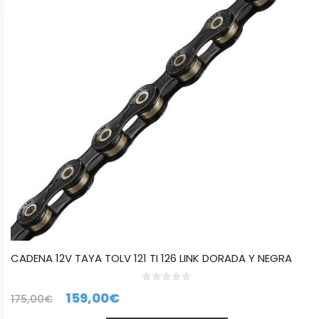
CADENA 12V TAYA TOLV 121 TI 126 LINK DORADA Y NEGRA
0
El
El
159,00
€
175,00
€
d
e
precio
precio
5