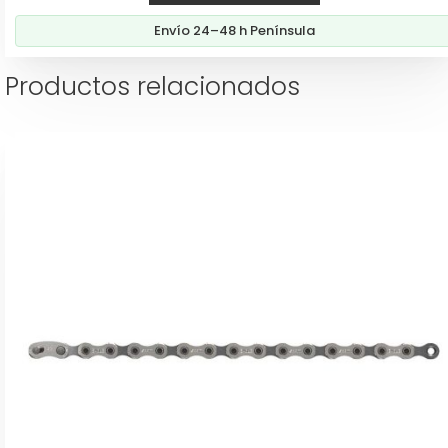
era:
es:
Envío 24–48 h Península
16,00€.
13,60€.
Productos relacionados