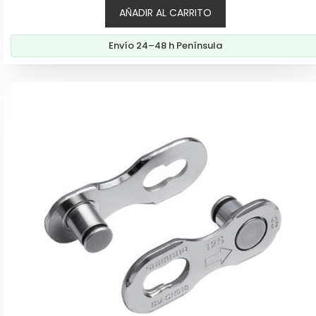
AÑADIR AL CARRITO
original
actual
era:
es:
Envío 24–48 h Península
175,00€.
159,00€.