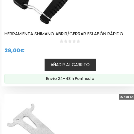
HERRAMIENTA SHIMANO ABRIR/CERRAR ESLABÓN RÁPIDO
0
39,00
€
d
e
5
AÑADIR AL CARRITO
Envío 24–48 h Península
¡OFERTA