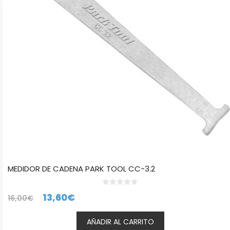
MEDIDOR DE CADENA PARK TOOL CC-3.2
0
El
El
13,60
€
16,00
€
d
e
precio
precio
5
AÑADIR AL CARRITO
original
actual