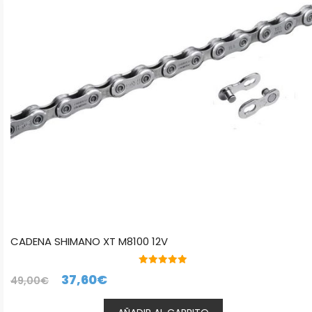
CADENA SHIMANO XT M8100 12V
5.00
El
El
37,60
€
49,00
€
de 5
precio
precio