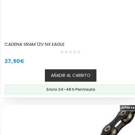
CADENA SRAM 12V NX EAGLE
0
27,90
€
d
e
5
AÑADIR AL CARRITO
Envío 24–48 h Península
¡OFERTA