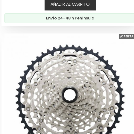
AÑADIR AL CARRITO
original
actual
era:
es:
Envío 24–48 h Península
279,00€.
239,00€.
¡OFERTA