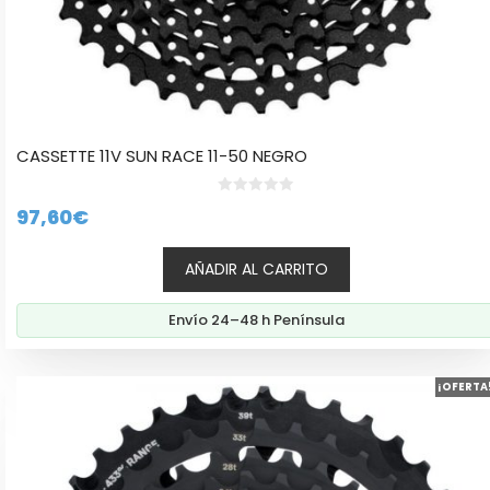
CASSETTE 11V SUN RACE 11-50 NEGRO
0
97,60
€
d
e
5
AÑADIR AL CARRITO
Envío 24–48 h Península
¡OFERTA