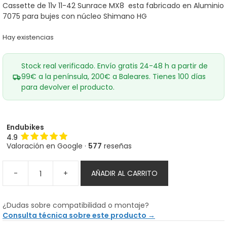
Cassette de 11v 11-42 Sunrace MX8 esta fabricado en Aluminio
7075 para bujes con núcleo Shimano HG
Hay existencias
Stock real verificado. Envío gratis 24-48 h a partir de
99€ a la península, 200€ a Baleares. Tienes 100 días
para devolver el producto.
Endubikes
4.9
Valoración en Google ·
577
reseñas
-
+
AÑADIR AL CARRITO
Cassette
11V
SUN
¿Dudas sobre compatibilidad o montaje?
RACE
Consulta técnica sobre este producto →
11-