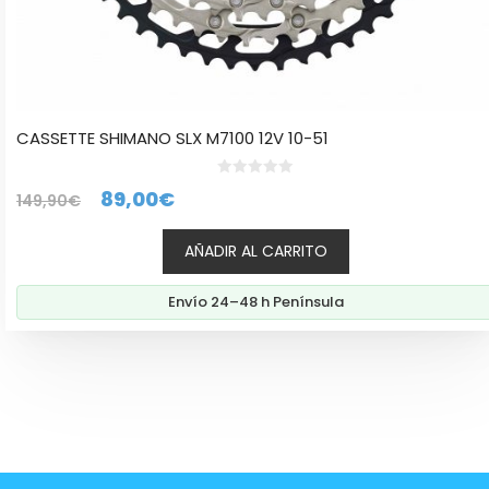
CASSETTE SHIMANO SLX M7100 12V 10-51
0
El
El
89,00
€
149,90
€
d
e
precio
precio
5
AÑADIR AL CARRITO
original
actual
era:
es:
Envío 24–48 h Península
149,90€.
89,00€.