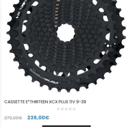
CASSETTE E*THIRTEEN XCX PLUS 11V 9-39
0
El
El
239,00
€
279,00
€
d
e
precio
precio
5