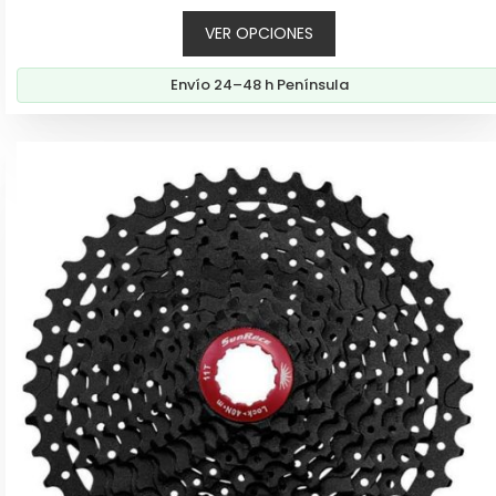
precio
precio
5
VER OPCIONES
original
actual
era:
es:
Envío 24–48 h Península
239,00€.
207,60€.