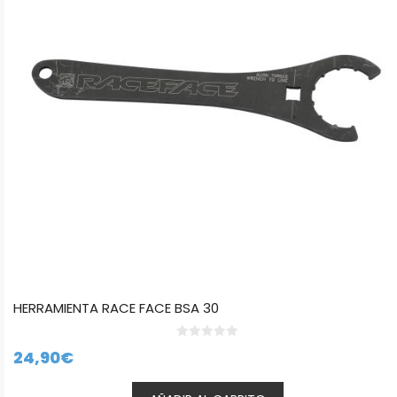
HERRAMIENTA RACE FACE BSA 30
0
24,90
€
d
e
5