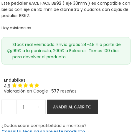
Este pedalier RACE FACE BB92 ( eje 30mm ) es compatible con
bielas con eje de 30 mm de diámetro y cuadros con cajas de
pedalier BB92.
Hay existencias
Stock real verificado. Envío gratis 24-48 h a partir de
99€ a la península, 200€ a Baleares. Tienes 100 días
para devolver el producto.
Endubikes
4.9
Valoración en Google ·
577
reseñas
-
+
AÑADIR AL CARRITO
Pedalier
RACE
FACE
¿Dudas sobre compatibilidad o montaje?
BB92
Consulta técnica sobre este producto →