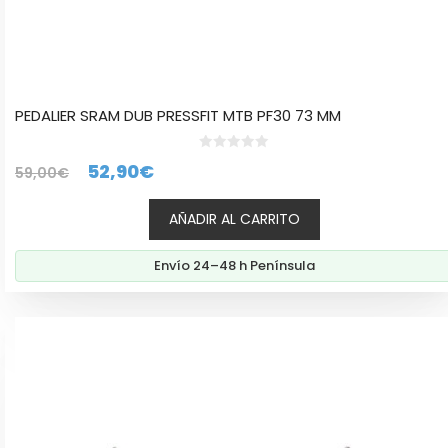
PEDALIER SRAM DUB PRESSFIT MTB PF30 73 MM
0
El
El
52,90
€
59,00
€
d
e
precio
precio
5
AÑADIR AL CARRITO
original
actual
era:
es:
Envío 24–48 h Península
59,00€.
52,90€.