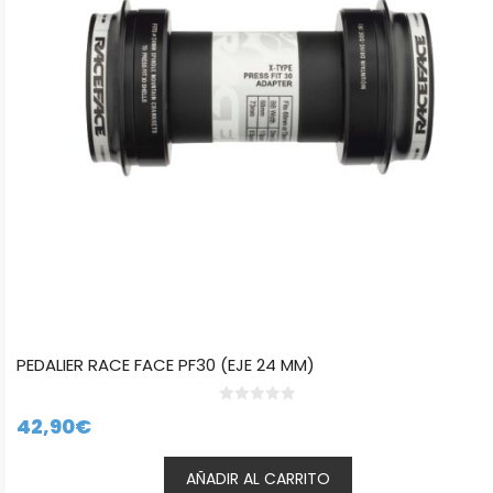
PEDALIER RACE FACE PF30 (EJE 24 MM)
0
42,90
€
d
e
5
AÑADIR AL CARRITO