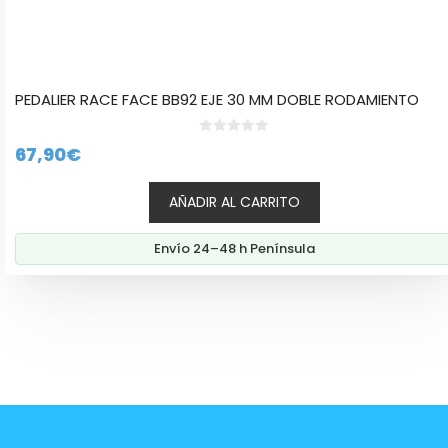
PEDALIER RACE FACE BB92 EJE 30 MM DOBLE RODAMIENTO
0
67,90
€
d
e
5
AÑADIR AL CARRITO
Envío 24–48 h Península