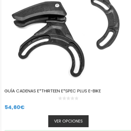
se
pueden
elegir
en
la
página
de
producto
GUÍA CADENAS E*THIRTEEN E*SPEC PLUS E-BIKE
0
54,60
€
d
e
5
VER OPCIONES