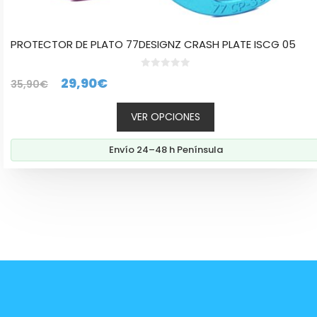
PROTECTOR DE PLATO 77DESIGNZ CRASH PLATE ISCG 05
0
El
El
29,90
€
35,90
€
d
e
precio
precio
5
VER OPCIONES
original
actual
era:
es:
Envío 24–48 h Península
35,90€.
29,90€.