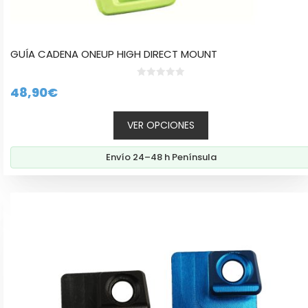
GUÍA CADENA ONEUP HIGH DIRECT MOUNT
0
48,90
€
d
e
5
VER OPCIONES
Envío 24–48 h Península
Este
producto
tiene
múltiples
variantes.
Las
opciones
se