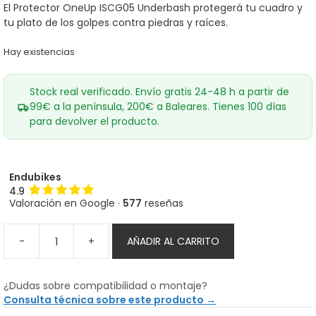
El Protector OneUp ISCG05 Underbash protegerá tu cuadro y
tu plato de los golpes contra piedras y raíces.
Hay existencias
Stock real verificado. Envío gratis 24-48 h a partir de
99€ a la península, 200€ a Baleares. Tienes 100 días
para devolver el producto.
Endubikes
4.9
Valoración en Google ·
577
reseñas
-
+
AÑADIR AL CARRITO
Protector
OneUp
ISCG05
¿Dudas sobre compatibilidad o montaje?
Underbash
Consulta técnica sobre este producto →
cantidad