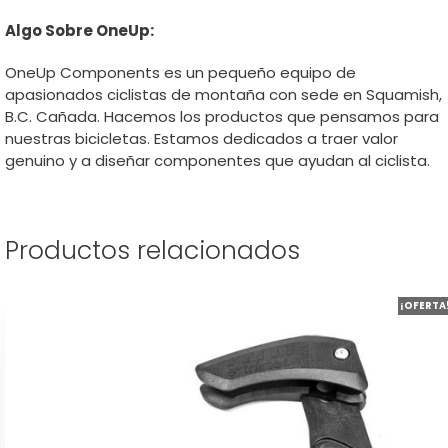
Algo Sobre OneUp:
OneUp Components es un pequeño equipo de
apasionados ciclistas de montaña con sede en Squamish,
B.C. Cañada. Hacemos los productos que pensamos para
nuestras bicicletas. Estamos dedicados a traer valor
genuino y a diseñar componentes que ayudan al ciclista.
Productos relacionados
Este
¡OFERTA
producto
tiene
múltiples
variantes.
Las
opciones