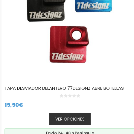
pueden
elegir
en
la
página
de
producto
TAPA DESVIADOR DELANTERO 77DESIGNZ ABRE BOTELLAS
0
19,90
€
d
e
5
VER OPCIONES
Envío 24–48 h Península