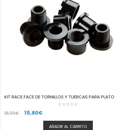
KIT RACE FACE DE TORNILLOS Y TUERCAS PARA PLATO
0
El
El
15,60
€
19,00
€
d
e
precio
precio
5
AÑADIR AL CARRITO
original
actual