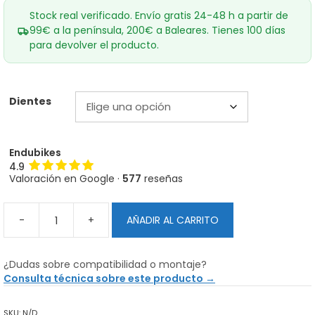
Stock real verificado. Envío gratis 24-48 h a partir de
99€ a la península, 200€ a Baleares. Tienes 100 días
para devolver el producto.
Dientes
Endubikes
4.9
Valoración en Google ·
577
reseñas
-
+
AÑADIR AL CARRITO
Plato
Oval
ABSOLUTE
¿Dudas sobre compatibilidad o montaje?
BLACK
Consulta técnica sobre este producto →
Race
Face
SKU:
N/D
cantidad