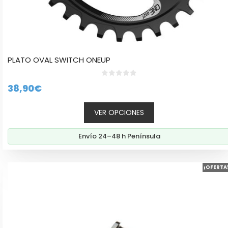
PLATO OVAL SWITCH ONEUP
0
38,90
€
d
e
5
VER OPCIONES
Envío 24–48 h Península
¡OFERTA