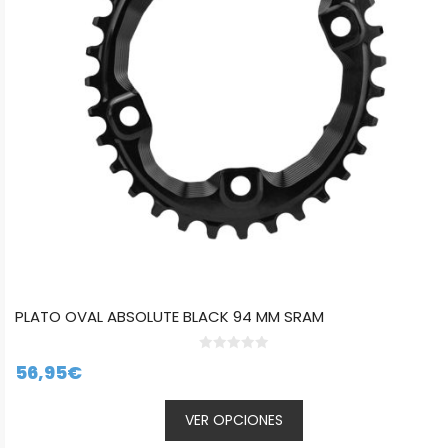
se
pueden
elegir
en
la
página
de
producto
PLATO OVAL ABSOLUTE BLACK 94 MM SRAM
0
56,95
€
d
e
5
VER OPCIONES