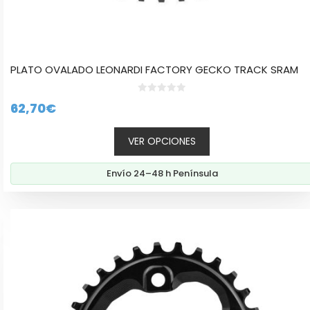
PLATO OVALADO LEONARDI FACTORY GECKO TRACK SRAM
0
62,70
€
d
e
5
VER OPCIONES
Envío 24–48 h Península
Este
producto
tiene
múltiples
variantes.
Las
opciones