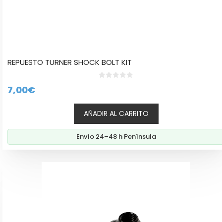
REPUESTO TURNER SHOCK BOLT KIT
0
7,00
€
d
e
5
AÑADIR AL CARRITO
Envío 24–48 h Península