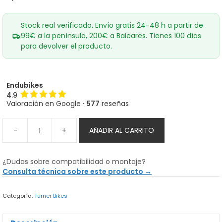
Stock real verificado. Envío gratis 24-48 h a partir de
99€ a la península, 200€ a Baleares. Tienes 100 días
para devolver el producto.
Endubikes
4.9
Valoración en Google ·
577
reseñas
-
+
AÑADIR AL CARRITO
Repuesto
Turner
Main
¿Dudas sobre compatibilidad o montaje?
Pivot
Consulta técnica sobre este producto →
Rebuild
Kit
Categoría:
Turner Bikes
cantidad