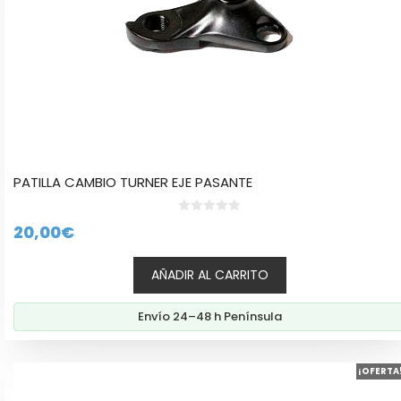
PATILLA CAMBIO TURNER EJE PASANTE
0
20,00
€
d
e
5
AÑADIR AL CARRITO
Envío 24–48 h Península
Este
¡OFERTA
producto