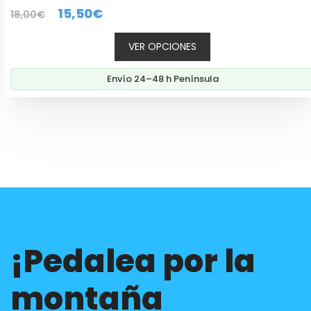
0
El
El
15,50
€
18,00
€
d
e
precio
precio
5
VER OPCIONES
original
actual
era:
es:
Envío 24–48 h Península
18,00€.
15,50€.
¡Pedalea por la
montaña