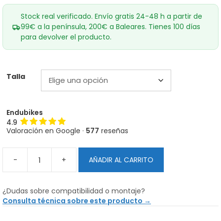
Stock real verificado. Envío gratis 24-48 h a partir de
99€ a la península, 200€ a Baleares. Tienes 100 días
para devolver el producto.
Talla
Endubikes
4.9
Valoración en Google ·
577
reseñas
-
+
AÑADIR AL CARRITO
Calcetines
ONEUP
Negros
¿Dudas sobre compatibilidad o montaje?
cantidad
Consulta técnica sobre este producto →