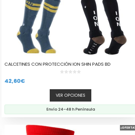
la
página
de
producto
CALCETINES CON PROTECCIÓN ION SHIN PADS BD
0
42,60
€
d
e
5
VER OPCIONES
Envío 24–48 h Península
Este
¡OFERTA
producto