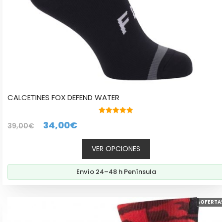
página
de
producto
CALCETINES FOX DEFEND WATER
5.00
El
El
34,00
€
39,00
€
de 5
precio
precio
VER OPCIONES
original
actual
era:
es:
Envío 24–48 h Península
39,00€.
34,00€.
Este
¡OFERTA
producto