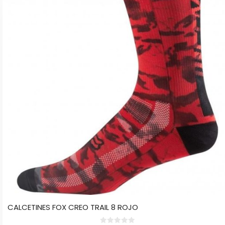
tiene
múltiples
variantes.
Las
opciones
se
pueden
elegir
en
la
página
de
producto
CALCETINES FOX CREO TRAIL 8 ROJO