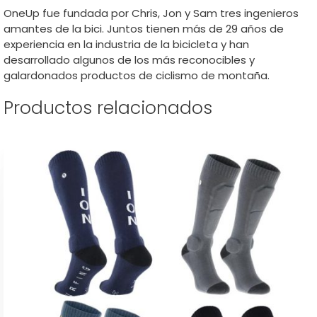
OneUp fue fundada por Chris, Jon y Sam tres ingenieros
amantes de la bici. Juntos tienen más de 29 años de
experiencia en la industria de la bicicleta y han
desarrollado algunos de los más reconocibles y
galardonados productos de ciclismo de montaña.
Productos relacionados
Este
producto
tiene
múltiples
variantes.
Las
opciones
se
pueden
elegir
en