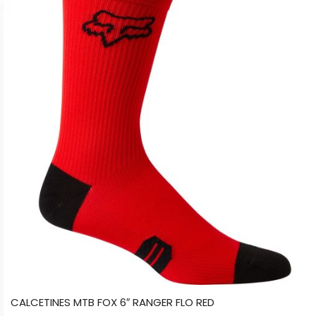
tiene
múltiples
variantes.
Las
opciones
se
pueden
elegir
en
la
página
de
producto
CALCETINES MTB FOX 6″ RANGER FLO RED