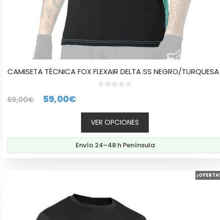
producto
CAMISETA TÉCNICA FOX FLEXAIR DELTA SS NEGRO/TURQUESA
0
El
El
59,00
€
69,00
€
d
e
precio
precio
5
VER OPCIONES
original
actual
era:
es:
Envío 24–48 h Península
69,00€.
59,00€.
Este
¡OFERTA
producto
tiene
múltiples
variantes.