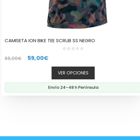
CAMISETA ION BIKE TEE SCRUB SS NEGRO
0
El
El
59,00
€
69,00
€
d
e
precio
precio
5
VER OPCIONES
original
actual
era:
es:
Envío 24–48 h Península
69,00€.
59,00€.