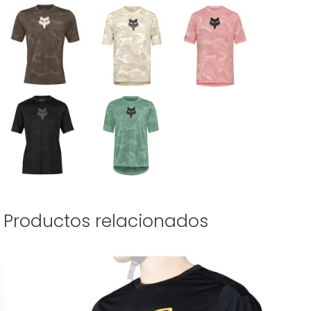
Productos relacionados
Este
producto
tiene
múltiples