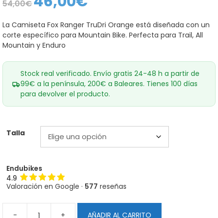
46,00
€
54,00
€
precio
precio
original
actual
era:
es:
La Camiseta Fox Ranger TruDri Orange está diseñada con un
54,00€.
46,00€.
corte específico para Mountain Bike. Perfecta para Trail, All
Mountain y Enduro
Stock real verificado. Envío gratis 24-48 h a partir de
99€ a la península, 200€ a Baleares. Tienes 100 días
para devolver el producto.
Talla
Endubikes
4.9
Valoración en Google ·
577
reseñas
-
+
AÑADIR AL CARRITO