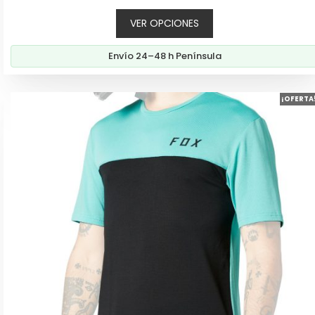
5
VER OPCIONES
Envío 24–48 h Península
Este
¡OFERTA
producto
tiene
múltiples
variantes.
Las
opciones
se
pueden
elegir
en
la
página
de