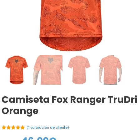
Camiseta Fox Ranger TruDri
Orange
(
1
valoración de cliente)
5.00
de 5
El
El