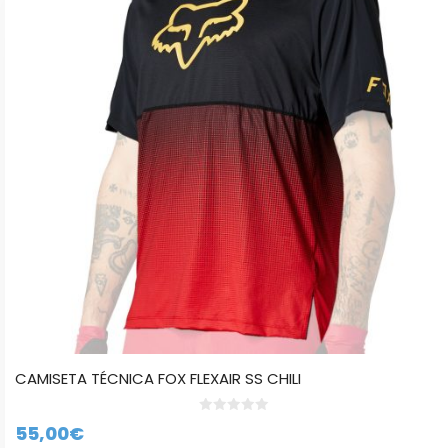
variantes.
Las
opciones
se
pueden
elegir
en
la
página
de
producto
CAMISETA TÉCNICA FOX FLEXAIR SS CHILI
0
55,00
€
d
e