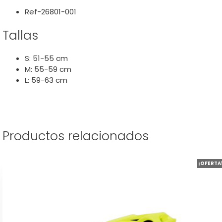
Ref-26801-001
Tallas
S: 51-55 cm
M: 55-59 cm
L: 59-63 cm
Productos relacionados
Este
¡OFERTA
producto
tiene
múltiples
variantes.
Las