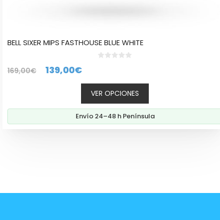
BELL SIXER MIPS FASTHOUSE BLUE WHITE
0
El
El
139,00
€
169,00
€
d
e
precio
precio
5
VER OPCIONES
original
actual
era:
es:
Envío 24–48 h Península
169,00€.
139,00€.