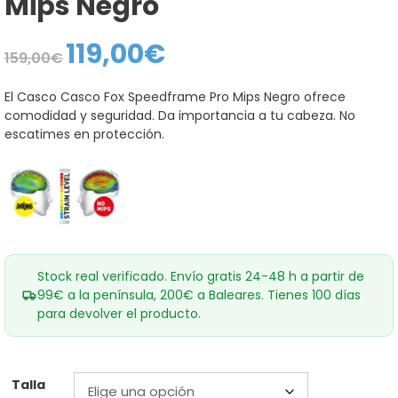
Mips Negro
119,00
€
El
El
159,00
€
precio
precio
original
actual
era:
es:
El Casco Casco Fox Speedframe Pro Mips Negro ofrece
159,00€.
119,00€.
comodidad y seguridad. Da importancia a tu cabeza. No
escatimes en protección.
Stock real verificado. Envío gratis 24-48 h a partir de
99€ a la península, 200€ a Baleares. Tienes 100 días
para devolver el producto.
Talla