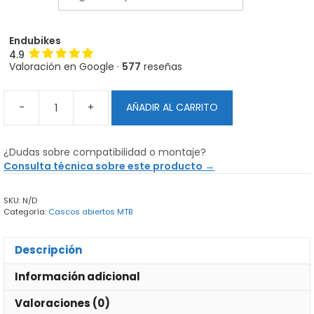
Endubikes
4.9
Valoración en Google ·
577
reseñas
-
+
AÑADIR AL CARRITO
Casco
Fox
Speedframe
¿Dudas sobre compatibilidad o montaje?
Pro
Consulta técnica sobre este producto →
Mips
Negro
SKU:
N/D
cantidad
Categoría:
Cascos abiertos MTB
Descripción
Información adicional
Valoraciones (0)