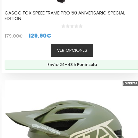
CASCO FOX SPEEDFRAME PRO 50 ANIVERSARIO SPECIAL
EDITION
0
El
El
129,90
€
179,00
€
d
e
precio
precio
5
VER OPCIONES
original
actual
era:
es:
Envío 24–48 h Península
179,00€.
129,90€.
Este
¡OFERTA
producto
tiene
múltiples
variantes.
Las
opciones
se
pueden