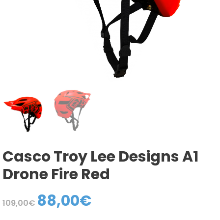
Casco Troy Lee Designs A1
Drone Fire Red
88,00
€
El
El
109,00
€
precio
precio
original
actual