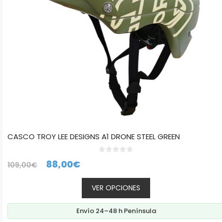
elegir
en
la
página
de
producto
CASCO TROY LEE DESIGNS A1 DRONE STEEL GREEN
0
El
El
88,00
€
109,00
€
d
e
precio
precio
5
VER OPCIONES
original
actual
era:
es:
Envío 24–48 h Península
109,00€.
88,00€.