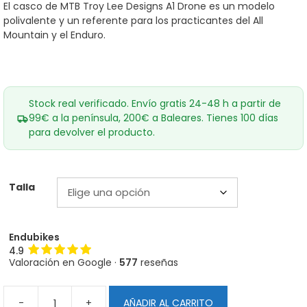
era:
es:
El casco de MTB Troy Lee Designs A1 Drone es un modelo
109,00€.
88,00€.
polivalente y un referente para los practicantes del All
Mountain y el Enduro.
Stock real verificado. Envío gratis 24-48 h a partir de
99€ a la península, 200€ a Baleares. Tienes 100 días
para devolver el producto.
Talla
Endubikes
4.9
Valoración en Google ·
577
reseñas
-
+
AÑADIR AL CARRITO