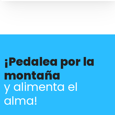
¡Pedalea por la
montaña
y alimenta el
alma!