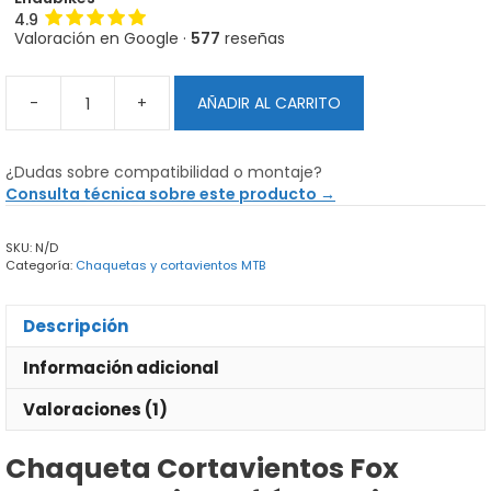
4.9
Valoración en Google ·
577
reseñas
-
+
AÑADIR AL CARRITO
Chaqueta
Cortavientos
Fox
¿Dudas sobre compatibilidad o montaje?
Ranger
Consulta técnica sobre este producto →
cantidad
SKU:
N/D
Categoría:
Chaquetas y cortavientos MTB
Descripción
Información adicional
Valoraciones (1)
Chaqueta Cortavientos Fox