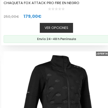
CHAQUETA FOX ATTACK PRO FIRE EN NEGRO
0
El
El
179,00
€
250,00
€
d
e
precio
precio
5
VER OPCIONES
original
actual
era:
es:
Envío 24–48 h Península
250,00€.
179,00€.
Este
¡OFERTA
producto
tiene
múltiples
variantes.
Las
opciones
se
pueden
elegir
en