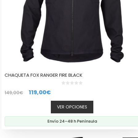
en
la
página
de
producto
CHAQUETA FOX RANGER FIRE BLACK
0
El
El
119,00
€
149,00
€
d
e
precio
precio
5
VER OPCIONES
original
actual
era:
es:
Envío 24–48 h Península
149,00€.
119,00€.