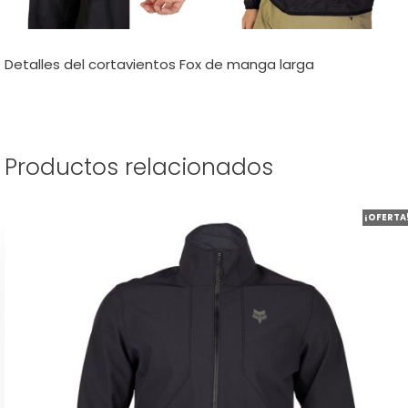
Detalles del cortavientos Fox de manga larga
Productos relacionados
Este
¡OFERTA
producto
tiene
múltiples
variantes.
Las
opciones
se
pueden
elegir