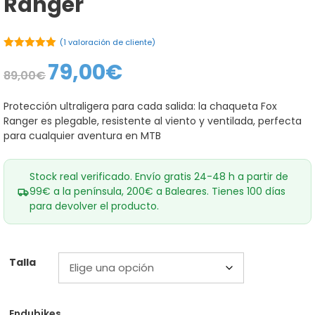
Ranger
(
1
valoración de cliente)
5.00
de 5
79,00
€
El
El
89,00
€
precio
precio
original
actual
era:
es:
Protección ultraligera para cada salida: la chaqueta Fox
89,00€.
79,00€.
Ranger es plegable, resistente al viento y ventilada, perfecta
para cualquier aventura en MTB
Stock real verificado. Envío gratis 24-48 h a partir de
99€ a la península, 200€ a Baleares. Tienes 100 días
para devolver el producto.
Talla
Endubikes