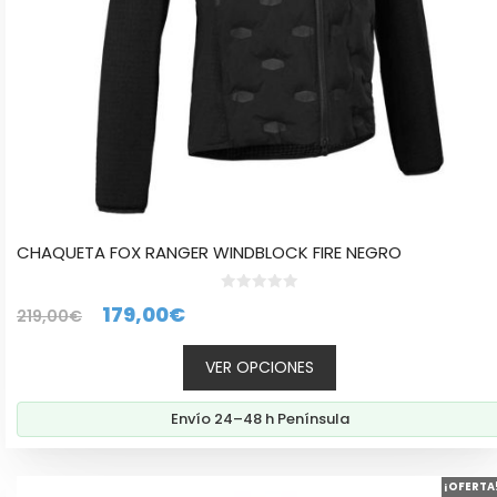
la
página
de
producto
CHAQUETA FOX RANGER WINDBLOCK FIRE NEGRO
0
El
El
179,00
€
219,00
€
d
e
precio
precio
5
VER OPCIONES
original
actual
era:
es:
Envío 24–48 h Península
219,00€.
179,00€.
Este
¡OFERTA