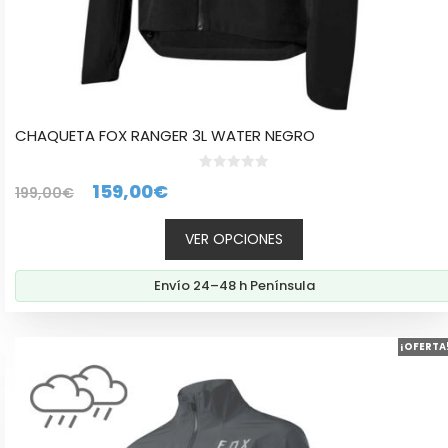
CHAQUETA FOX RANGER 3L WATER NEGRO
0
El
El
159,00
€
199,00
€
d
e
precio
precio
5
VER OPCIONES
original
actual
era:
es:
Envío 24–48 h Península
199,00€.
159,00€.
Este
¡OFERTA
producto
tiene
múltiples
variantes.