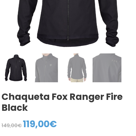
Chaqueta Fox Ranger Fire
Black
119,00
€
El
El
149,00
€
precio
precio
original
actual