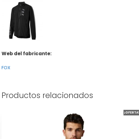
Web del fabricante:
FOX
Productos relacionados
Este
¡OFERTA
producto
tiene
múltiples