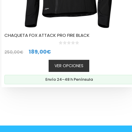
CHAQUETA FOX ATTACK PRO FIRE BLACK
0
El
El
189,00
€
250,00
€
d
e
precio
precio
5
VER OPCIONES
original
actual
era:
es:
Envío 24–48 h Península
250,00€.
189,00€.