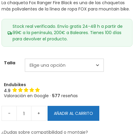
era:
es:
La chaqueta Fox Ranger Fire Black es una de las chaquetas
149,00€.
119,00€.
más polivalentes de la línea de ropa FOX para mountain bike.
Stock real verificado. Envío gratis 24-48 h a partir de
99€ a la península, 200€ a Baleares. Tienes 100 días
para devolver el producto.
Talla
Endubikes
4.9
Valoración en Google ·
577
reseñas
-
+
AÑADIR AL CARRITO
Chaqueta
Fox
Ranger
¿Dudas sobre compatibilidad o montaje?