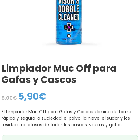
Limpiador Muc Off para
Gafas y Cascos
5,90
€
El
El
8,00
€
precio
precio
original
actual
era:
es:
El Limpiador Muc Off para Gafas y Cascos elimina de forma
8,00€.
5,90€.
rápida y segura la suciedad, el polvo, la nieve, el sudor y los
residuos aceitosos de todos los cascos, viseras y gafas.