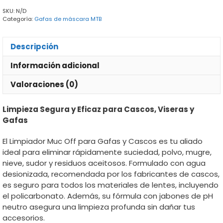
y
SKU:
N/D
Cascos
Categoría:
Gafas de máscara MTB
cantidad
Descripción
Información adicional
Valoraciones (0)
Limpieza Segura y Eficaz para Cascos, Viseras y
Gafas
El Limpiador Muc Off para Gafas y Cascos es tu aliado
ideal para eliminar rápidamente suciedad, polvo, mugre,
nieve, sudor y residuos aceitosos. Formulado con agua
desionizada, recomendada por los fabricantes de cascos,
es seguro para todos los materiales de lentes, incluyendo
el policarbonato. Además, su fórmula con jabones de pH
neutro asegura una limpieza profunda sin dañar tus
accesorios.