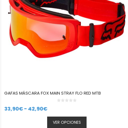
opciones
se
pueden
elegir
en
la
página
de
producto
GAFAS MÁSCARA FOX MAIN STRAY FLO RED MTB
0
Rango
33,90
€
-
42,90
€
d
e
de
5
VER OPCIONES
precios: