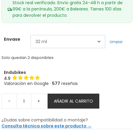
Stock real verificado. Envío gratis 24-48 h a partir de
99€ a la península, 200€ a Baleares. Tienes 100 días
para devolver el producto.
Envase
Limpiar
Solo quedan 2 disponibles
Endubikes
4.9
Valoración en Google ·
577
reseñas
-
+
AÑADIR AL CARRITO
Limpiador
Muc
Off
¿Dudas sobre compatibilidad o montaje?
para
Consulta técnica sobre este producto →
Gafas