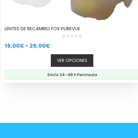
LENTES DE RECAMBIO FOX PUREVUE
0
Rango
19,00
€
-
29,00
€
d
e
de
5
VER OPCIONES
precios:
desde
Envío 24–48 h Península
19,00€
hasta
29,00€