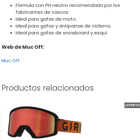
Fórmula con PH neutro recomendada por los
fabricantes de cascos
Ideal para gafas de moto.
Ideal para gafas y antiparras de ciclismo.
Ideal para gafas de snowboard y esquí.
Web de Muc Off:
Muc Off
Productos relacionados
Este
¡OFERTA
producto
tiene
múltiples
variantes.
Las