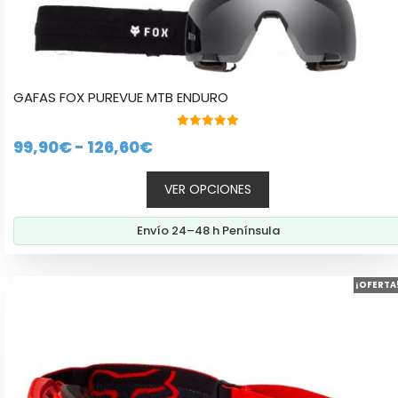
GAFAS FOX PUREVUE MTB ENDURO
5.00
Rango
99,90
€
-
126,60
€
de 5
de
VER OPCIONES
precios:
desde
Envío 24–48 h Península
99,90€
hasta
Este
126,60€
¡OFERTA
producto
tiene
múltiples
variantes.
Las