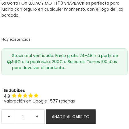
La Gorra FOX LEGACY MOTH 110 SNAPBACK es perfecta para
lucirla con orgullo en cualquier momento, con el logo de Fox
bordado.
Hay existencias
Stock real verificado. Envío gratis 24-48 h a partir de
99€ a la península, 200€ a Baleares. Tienes 100 días
para devolver el producto.
Endubikes
4.9
Valoración en Google ·
577
reseñas
-
+
AÑADIR AL CARRITO
Gorra
FOX