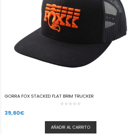
GORRA FOX STACKED FLAT BRIM TRUCKER
0
39,60
€
d
e
5
AÑADIR AL CARRITO