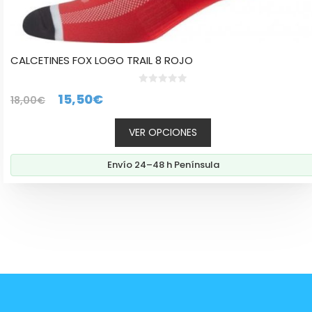
CALCETINES FOX LOGO TRAIL 8 ROJO
0
El
El
15,50
€
18,00
€
d
e
precio
precio
5
VER OPCIONES
original
actual
era:
es:
Envío 24–48 h Península
18,00€.
15,50€.