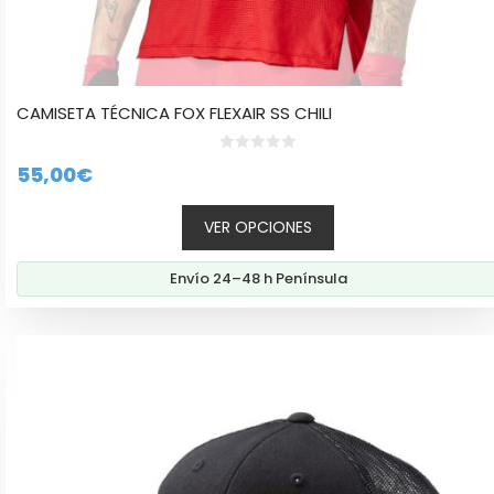
CAMISETA TÉCNICA FOX FLEXAIR SS CHILI
0
55,00
€
d
e
5
VER OPCIONES
Envío 24–48 h Península