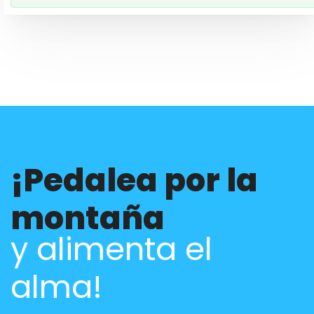
¡Pedalea por la
montaña
y alimenta el
alma!