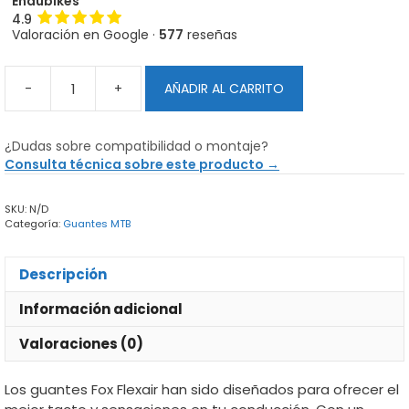
Endubikes
4.9
Valoración en Google ·
577
reseñas
-
+
AÑADIR AL CARRITO
Guantes
Fox
Flexair
¿Dudas sobre compatibilidad o montaje?
MTB
Consulta técnica sobre este producto →
cantidad
SKU:
N/D
Categoría:
Guantes MTB
Descripción
Información adicional
Valoraciones (0)
Los guantes Fox Flexair han sido diseñados para ofrecer el