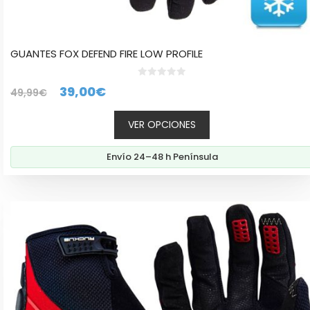
GUANTES FOX DEFEND FIRE LOW PROFILE
0
El
El
39,00
€
49,99
€
d
e
precio
precio
5
VER OPCIONES
original
actual
era:
es:
Envío 24–48 h Península
49,99€.
39,00€.
Este
producto
tiene
múltiples
variantes.
Las
opciones
se