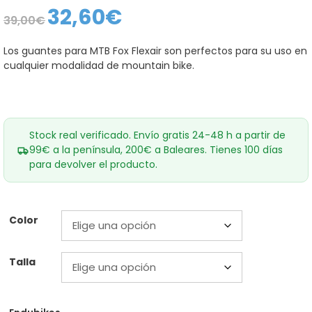
32,60
€
El
El
39,00
€
precio
precio
original
actual
era:
es:
Los guantes para MTB Fox Flexair son perfectos para su uso en
39,00€.
32,60€.
cualquier modalidad de mountain bike.
Stock real verificado. Envío gratis 24-48 h a partir de
99€ a la península, 200€ a Baleares. Tienes 100 días
para devolver el producto.
Color
Talla