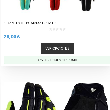
GUANTES 100% AIRMATIC MTB
0
29,00
€
d
e
5
VER OPCIONES
Envío 24–48 h Península
Este
producto
tiene
múltiples
variantes.
Las
opciones