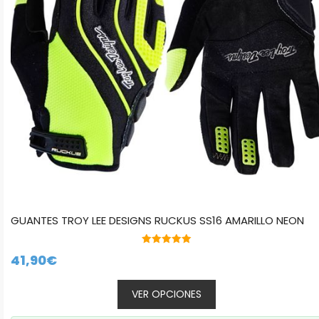
se
pueden
elegir
en
la
página
de
producto
GUANTES TROY LEE DESIGNS RUCKUS SS16 AMARILLO NEON
5.00
41,90
€
de 5
VER OPCIONES