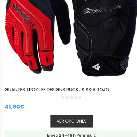
pueden
elegir
en
la
página
de
producto
GUANTES TROY LEE DESIGNS RUCKUS SS16 ROJO
0
41,90
€
d
e
5
VER OPCIONES
Envío 24–48 h Península