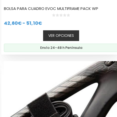
BOLSA PARA CUADRO EVOC MULTIFRAME PACK WP
0
Rango
42,60
€
-
51,10
€
d
e
de
5
VER OPCIONES
precios:
desde
Envío 24–48 h Península
42,60€
hasta
51,10€