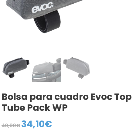
Bolsa para cuadro Evoc Top
Tube Pack WP
34,10
€
El
El
40,00
€
precio
precio
original
actual