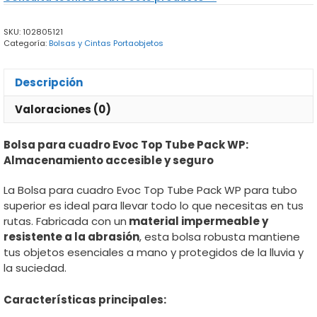
Top
Tube
SKU:
102805121
Pack
Categoría:
Bolsas y Cintas Portaobjetos
WP
cantidad
Descripción
Valoraciones (0)
Bolsa para cuadro Evoc Top Tube Pack WP:
Almacenamiento accesible y seguro
La Bolsa para cuadro Evoc Top Tube Pack WP para tubo
superior es ideal para llevar todo lo que necesitas en tus
rutas. Fabricada con un
material impermeable y
resistente a la abrasión
, esta bolsa robusta mantiene
tus objetos esenciales a mano y protegidos de la lluvia y
la suciedad.
Características principales: