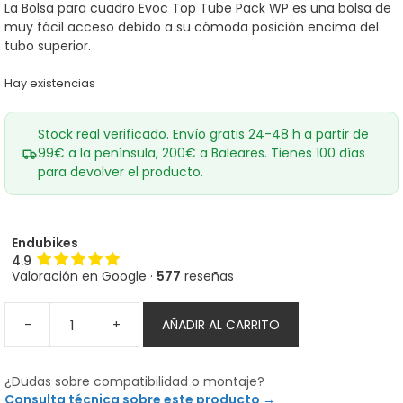
era:
es:
La Bolsa para cuadro Evoc Top Tube Pack WP es una bolsa de
40,00€.
34,10€.
muy fácil acceso debido a su cómoda posición encima del
tubo superior.
Hay existencias
Stock real verificado. Envío gratis 24-48 h a partir de
99€ a la península, 200€ a Baleares. Tienes 100 días
para devolver el producto.
Endubikes
4.9
Valoración en Google ·
577
reseñas
-
+
AÑADIR AL CARRITO
Bolsa
para
cuadro
¿Dudas sobre compatibilidad o montaje?
Evoc
Consulta técnica sobre este producto →