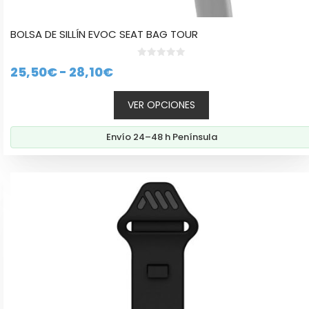
BOLSA DE SILLÍN EVOC SEAT BAG TOUR
0
Rango
25,50
€
-
28,10
€
d
e
de
5
VER OPCIONES
precios:
desde
Envío 24–48 h Península
25,50€
hasta
Este
28,10€
producto
tiene
múltiples
variantes.
Las
opciones
se
pueden