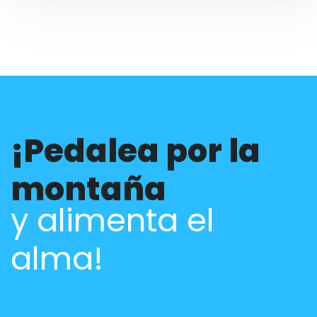
¡Pedalea por la
montaña
y alimenta el
alma!