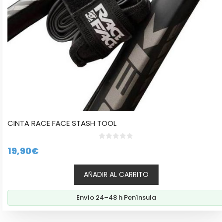
CINTA RACE FACE STASH TOOL
0
19,90
€
d
e
5
AÑADIR AL CARRITO
Envío 24–48 h Península