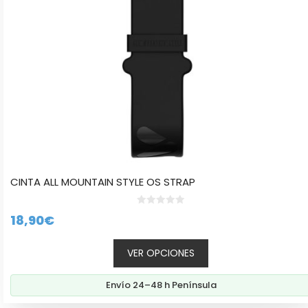
elegir
en
la
página
de
producto
CINTA ALL MOUNTAIN STYLE OS STRAP
0
18,90
€
d
e
5
VER OPCIONES
Envío 24–48 h Península