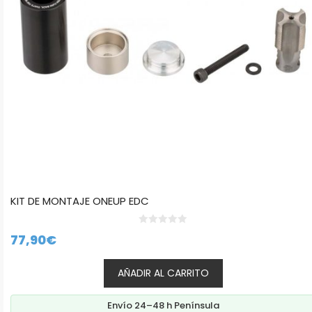
KIT DE MONTAJE ONEUP EDC
0
77,90
€
d
e
5
AÑADIR AL CARRITO
Envío 24–48 h Península