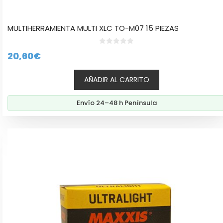
MULTIHERRAMIENTA MULTI XLC TO-M07 15 PIEZAS
0
20,60
€
d
e
5
AÑADIR AL CARRITO
Envío 24–48 h Península
Este
producto
tiene
múltiples
variantes.
Las
opciones
se
pueden