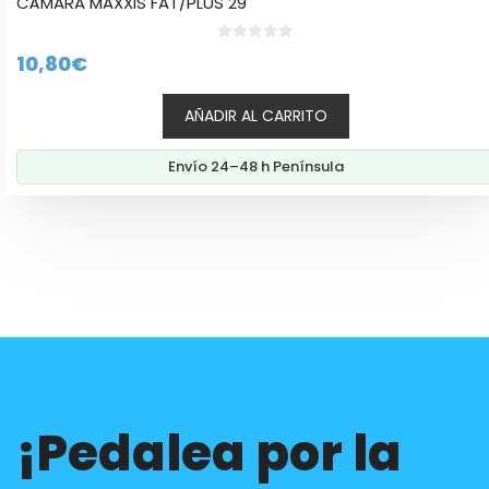
CÁMARA MAXXIS FAT/PLUS 29
0
10,80
€
d
e
5
AÑADIR AL CARRITO
Envío 24–48 h Península
¡Pedalea por la