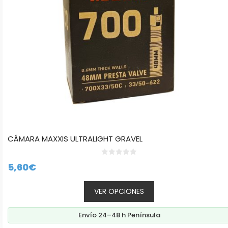
elegir
en
la
página
de
producto
CÁMARA MAXXIS ULTRALIGHT GRAVEL
0
5,60
€
d
e
5
VER OPCIONES
Envío 24–48 h Península