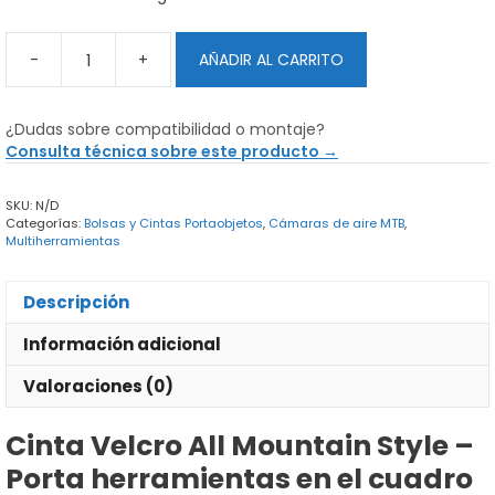
-
+
AÑADIR AL CARRITO
Cinta
Velcro
All
¿Dudas sobre compatibilidad o montaje?
Mountain
Consulta técnica sobre este producto →
Style
cantidad
SKU:
N/D
Categorías:
Bolsas y Cintas Portaobjetos
,
Cámaras de aire MTB
,
Multiherramientas
Descripción
Información adicional
Valoraciones (0)
Cinta Velcro All Mountain Style –
Porta herramientas en el cuadro