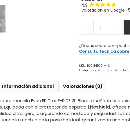
4.9
Valoración en Google ·
-
+
Mochila
Evoc
FR
¿Dudas sobre compatibil
Trail
Consulta técnica sobre
E-
RIDE
SKU:
100114100 M-L
20
Categoría:
Mochilas de hidrat
Black
cantidad
Información adicional
Valoraciones (0)
adora mochila Evoc FR Trail E-RIDE 20 Black, diseñada espec
es. Equipada con el protector de espalda
Liteshield
, ofrece
bilidad ultraligera, asegurando comodidad y seguridad. Las c
enen la mochila en la posición ideal, garantizando una pro