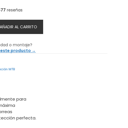
577
reseñas
AÑADIR AL CARRITO
idad o montaje?
 este producto →
ación MTB
ialmente para
 máxima
orreas
tección perfecta.