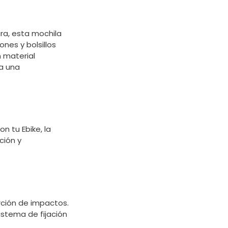
ra, esta mochila
nes y bolsillos
n material
ra una
n tu Ebike, la
ción y
rción de impactos.
stema de fijación