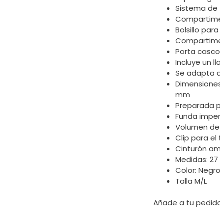
Sistema de f
Compartime
Bolsillo para
Compartime
Porta casco
Incluye un l
Se adapta a
Dimensiones
mm
Preparada p
Funda imperm
Volumen de l
Clip para el
Cinturón am
Medidas: 27 
Color: Negr
Talla M/L
Añade a tu pedid