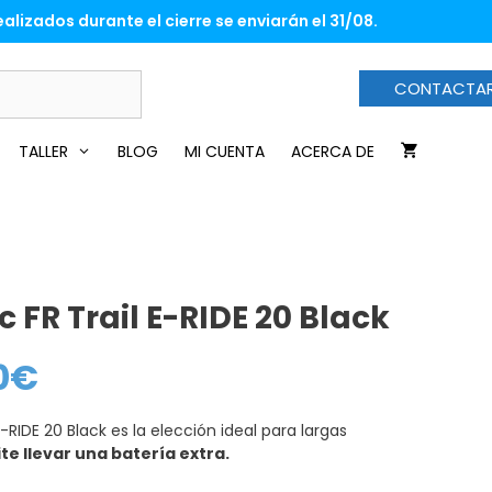
era:
es:
alizados durante el cierre se enviarán el 31/08.
219,00€.
186,60€.
CONTACTA
TALLER
BLOG
MI CUENTA
ACERCA DE
 FR Trail E-RIDE 20 Black
0
€
El
precio
actual
es:
-RIDE 20 Black es la elección ideal para largas
186,60€.
te llevar una batería extra.