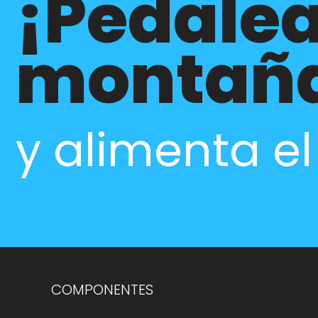
¡Pedalea
montañ
y alimenta e
COMPONENTES