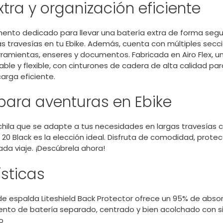
xtra y organización eficiente
nto dedicado para llevar una batería extra de forma segu
as travesías en tu Ebike. Además, cuenta con múltiples seccio
rramientas, enseres y documentos. Fabricada en Airo Flex, u
ble y flexible, con cinturones de cadera de alta calidad pa
arga eficiente.
para aventuras en Ebike
hila que se adapte a tus necesidades en largas travesías co
DE 20 Black es la elección ideal. Disfruta de comodidad, protec
da viaje. ¡Descúbrela ahora!
sticas
de espalda Liteshield Back Protector ofrece un 95% de abso
to de batería separado, centrado y bien acolchado con si
o