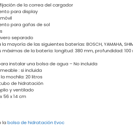
ijación de la correa del cargador
nto para display
 móvil
nto para gafas de sol
s
lavero separado
 la mayoría de las siguientes baterías: BOSCH, YAMAHA, SH
 máximas de la batería: longitud: 380 mm, profundidad: 100
ara instalar una bolsa de agua – No incluida
eable : si incluida
a mochila: 20 litros
 tubo de hidratación
plio y ventilado
x 56 x 14 cm
o
o la
bolsa de hidratación Evoc