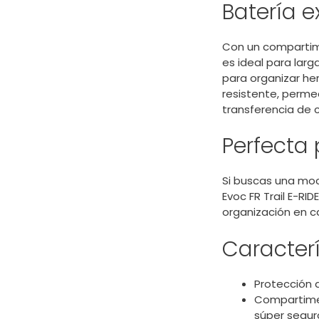
Batería e
Con un compartime
es ideal para larg
para organizar he
resistente, permea
transferencia de c
Perfecta 
Si buscas una moc
Evoc FR Trail E-RI
organización en ca
Caracterí
Protección 
Compartimen
súper segur