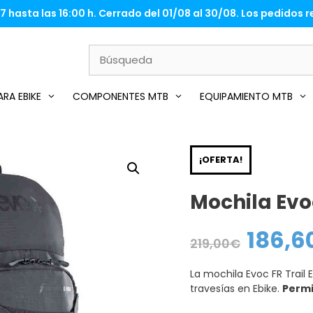
 hasta las 16:00 h. Cerrado del 01/08 al 30/08. Los pedidos re
RA EBIKE
COMPONENTES MTB
EQUIPAMIENTO MTB
¡OFERTA!
Mochila Evoc
186,6
El
219,00
€
precio
original
era:
La mochila Evoc FR Trail E
219,00€.
travesías en Ebike.
Permi