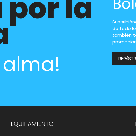
 por la
Bol
a
Suscribié
de todo lo
también t
promocion
l alma!
REGÍST
EQUIPAMIENTO