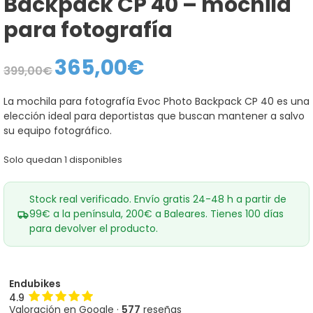
Backpack CP 40 – mochila
para fotografía
365,00
€
El
El
399,00
€
precio
precio
original
actual
era:
es:
La mochila para fotografía Evoc Photo Backpack CP 40 es una
399,00€.
365,00€.
elección ideal para deportistas que buscan mantener a salvo
su equipo fotográfico.
Solo quedan 1 disponibles
Stock real verificado. Envío gratis 24-48 h a partir de
99€ a la península, 200€ a Baleares. Tienes 100 días
para devolver el producto.
Endubikes
4.9
Valoración en Google ·
577
reseñas