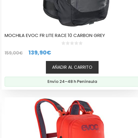
MOCHILA EVOC FR LITE RACE 10 CARBON GREY
0
El
El
139,90
€
159,00
€
d
e
precio
precio
5
AÑADIR AL CARRITO
original
actual
era:
es:
Envío 24–48 h Península
159,00€.
139,90€.