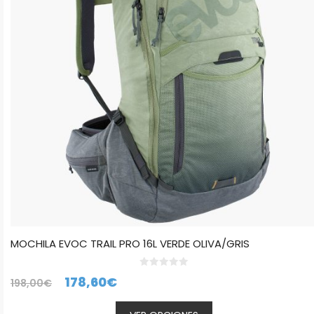
Las
opciones
se
pueden
elegir
en
la
página
de
producto
MOCHILA EVOC TRAIL PRO 16L VERDE OLIVA/GRIS
0
El
El
178,60
€
198,00
€
d
e
precio
precio
5