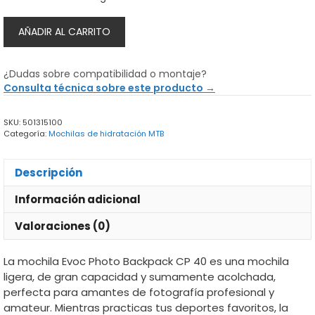
Mochila
AÑADIR AL CARRITO
Evoc
Photo
Backpack
¿Dudas sobre compatibilidad o montaje?
CP
Consulta técnica sobre este producto →
40
-
SKU:
501315100
mochila
Categoría:
Mochilas de hidratación MTB
para
fotografía
cantidad
Descripción
Información adicional
Valoraciones (0)
La mochila Evoc Photo Backpack CP 40 es una mochila
ligera, de gran capacidad y sumamente acolchada,
perfecta para amantes de fotografía profesional y
amateur. Mientras practicas tus deportes favoritos, la