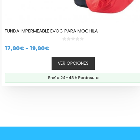
FUNDA IMPERMEABLE EVOC PARA MOCHILA
0
Rango
17,90
€
-
19,90
€
d
e
de
5
VER OPCIONES
precios:
desde
Envío 24–48 h Península
17,90€
hasta
19,90€