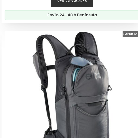
VER OPCIONES
original
actual
era:
es:
Envío 24–48 h Península
198,00€.
178,60€.
¡OFERTA