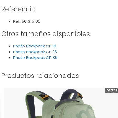
Referencia
Ref: 501315100
Otros tamaños disponibles
Photo Backpack CP 18
Photo Backpack CP 26
Photo Backpack CP 35
Productos relacionados
Este
¡OFERTA
producto
tiene
múltiples
variantes.