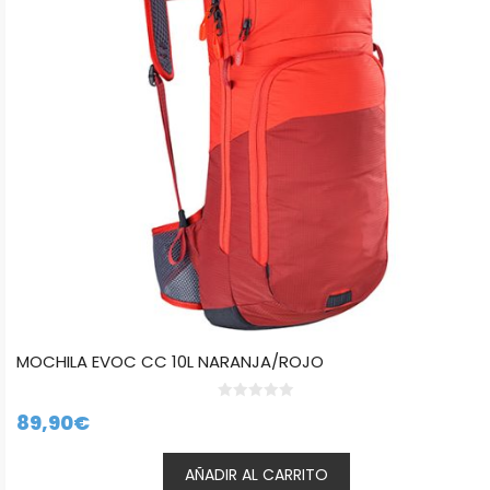
MOCHILA EVOC CC 10L NARANJA/ROJO
0
89,90
€
d
e
5
AÑADIR AL CARRITO