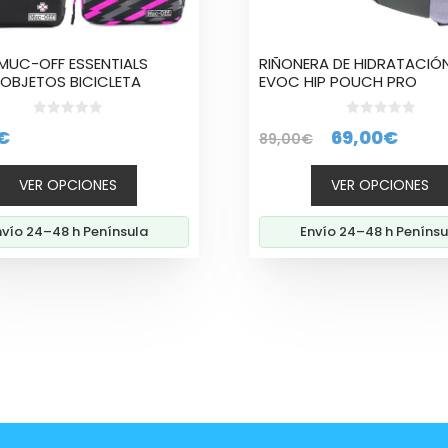
elegir
en
la
MUC-OFF ESSENTIALS
RIÑONERA DE HIDRATACIÓ
página
OBJETOS BICICLETA
EVOC HIP POUCH PRO
de
to
producto
0
0
El
El
€
69,00
€
89,00
€
d
d
e
e
precio
prec
5
5
VER OPCIONES
VER OPCIONES
original
actu
era:
es:
nvío 24–48 h Península
Envío 24–48 h Penínsu
89,00€.
69,0