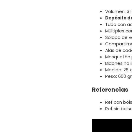
Volumen: 3 l
Depósito de
Tubo con a
Múltiples c
Solapa de v
Compartime
Alas de cad
Mosquetón p
Bidones no i
Medida: 28 x
Peso: 600 gr
Referencias
Ref con bols
Ref sin bols