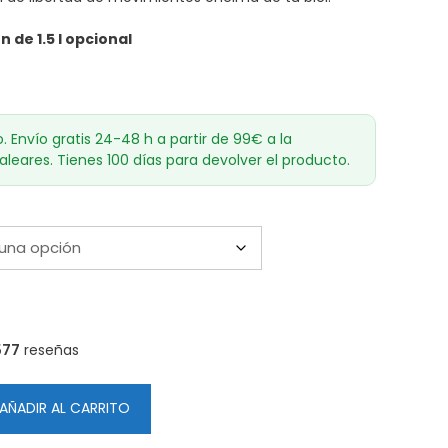
127,60€
 de 1.5 l opcional
o. Envío gratis 24-48 h a partir de 99€ a la
aleares. Tienes 100 días para devolver el producto.
577
reseñas
AÑADIR AL CARRITO