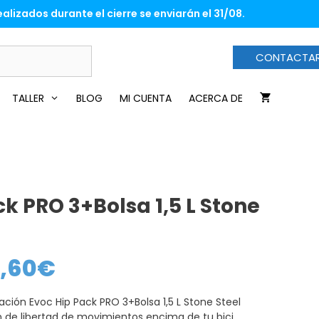
desde
alizados durante el cierre se enviarán el 31/08.
97,80€
hasta
127,60€
CONTACTA
TALLER
BLOG
MI CUENTA
ACERCA DE
k PRO 3+Bolsa 1,5 L Stone
7,60
€
Rango
de
precios:
desde
ación Evoc Hip Pack PRO 3+Bolsa 1,5 L Stone Steel
97,80€
hasta
 de libertad de movimientos encima de tu bici.