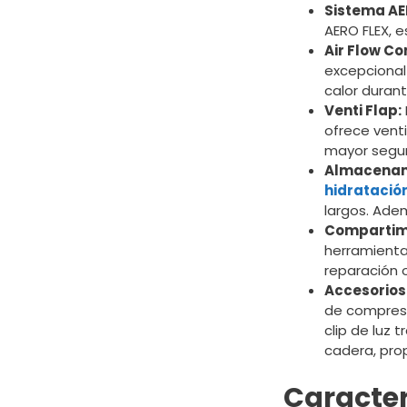
Sistema AE
AERO FLEX, e
Air Flow Co
excepcional 
calor durant
Venti Flap:
ofrece vent
mayor segur
Almacenam
hidratació
largos. Adem
Compartime
herramienta
reparación 
Accesorios
de compresi
clip de luz t
cadera, pro
Caracter