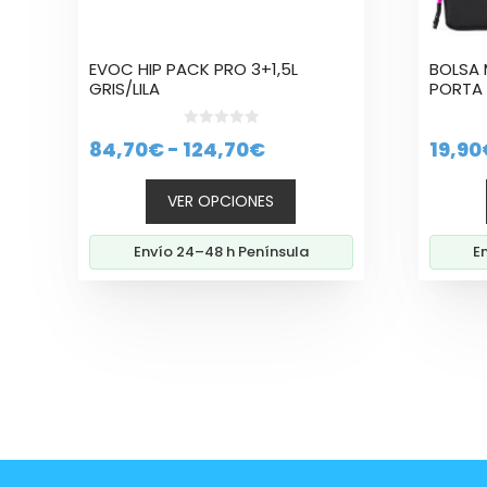
elegir
elegir
en
en
la
la
EVOC HIP PACK PRO 3+1,5L
BOLSA 
página
página
GRIS/LILA
PORTA 
de
de
producto
produc
0
Rango
84,70
€
-
124,70
€
19,90
d
e
de
5
VER OPCIONES
precios:
desde
Envío 24–48 h Península
E
84,70€
hasta
124,70€