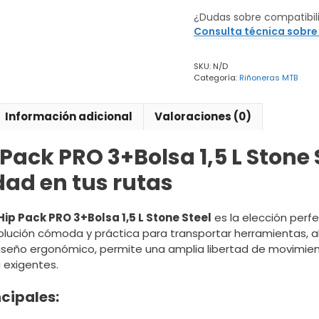
Pack
¿Dudas sobre compatibil
PRO
Consulta técnica sobre
3+Bolsa
1,5
SKU:
N/D
L
Categoría:
Riñoneras MTB
Stone
Steel
cantidad
Información adicional
Valoraciones (0)
Pack PRO 3+Bolsa 1,5 L Stone 
ad en tus rutas
Hip Pack PRO 3+Bolsa 1,5 L Stone Steel
es la elección perfe
lución cómoda y práctica para transportar herramientas, a
iseño ergonómico, permite una amplia libertad de movimien
 exigentes.
cipales: