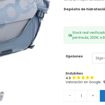
Depósito de hidratación
Stock real verificad
península, 200€ a B
Opciones
Endubikes
4.9
Valoración en Google ·
-
+
Evoc
Hip