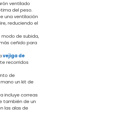
urón ventilado
ptima del peso.
ce una ventilación
ire, reduciendo el
En modo de subida,
e más ceñido para
a
vejiga de
te recorridos
ento de
 mano un kit de
a incluye correas
ne también de un
en las alas de