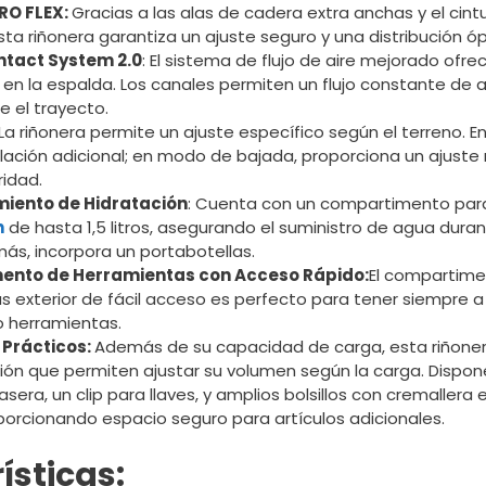
RO FLEX:
Gracias a las alas de cadera extra anchas y el cint
sta riñonera garantiza un ajuste seguro y una distribución ó
ntact System 2.0
: El sistema de flujo de aire mejorado ofre
en la espalda. Los canales permiten un flujo constante de a
e el trayecto.
La riñonera permite un ajuste específico según el terreno. 
ilación adicional; en modo de bajada, proporciona un ajust
idad.
iento de Hidratación
: Cuenta con un compartimento par
n
de hasta 1,5 litros, asegurando el suministro de agua duran
ás, incorpora un portabotellas.
nto de Herramientas con Acceso Rápido:
El compartim
s exterior de fácil acceso es perfecto para tener siempre a
o herramientas.
 Prácticos:
Además de su capacidad de carga, esta riñoner
ón que permiten ajustar su volumen según la carga. Dispo
rasera, un clip para llaves, y amplios bolsillos con cremallera 
porcionando espacio seguro para artículos adicionales.
ísticas: