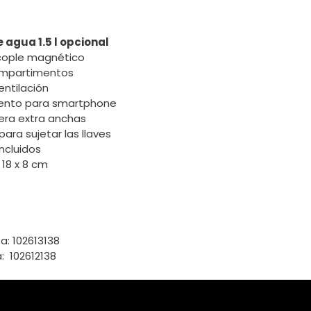
 agua 1.5 l opcional
cople magnético
ompartimentos
entilación
nto para smartphone
era extra anchas
ara sujetar las llaves
ncluidos
 18 x 8 cm
a: 102613138
a: 102612138