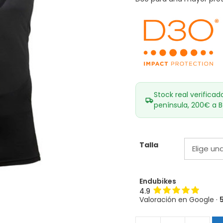
Stock real verificad
península, 200€ a B
Talla
Endubikes
4.9
Valoración en Google ·