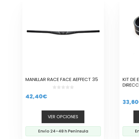
producto
tiene
múltiples
variantes.
Las
opciones
se
pueden
elegir
en
la
MANILLAR RACE FACE AEFFECT 35
KIT DE
página
DIRECC
de
0
producto
42,40
€
d
33,60
e
5
VER OPCIONES
Envío 24–48 h Península
E