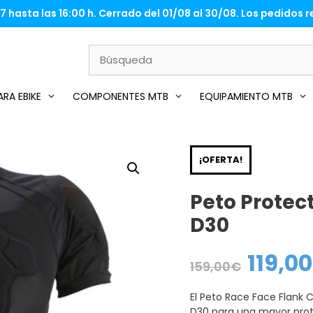
 hasta las 16:00 h. Cerrado del 01/08 al 30/08. Los pedidos re
RA EBIKE
COMPONENTES MTB
EQUIPAMIENTO MTB
¡OFERTA!
Peto Protec
D30
119,00
El
159,00
€
precio
original
era:
El Peto Race Face Flank 
159,00€.
D30 para una mayor prot