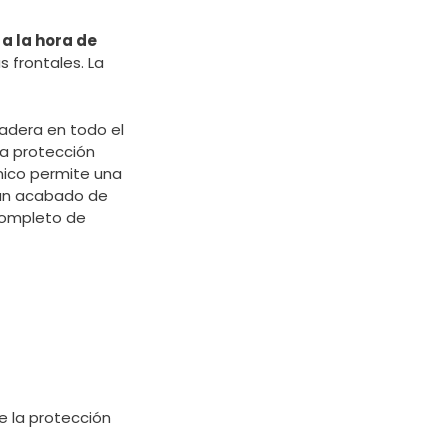
 la hora de
 frontales. La
adera en todo el
la protección
cnico permite una
 un acabado de
 completo de
e la protección