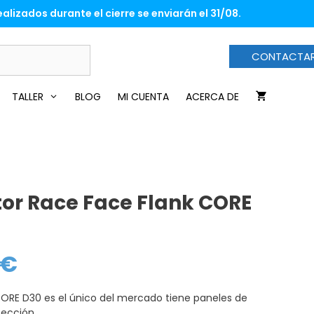
era:
es:
alizados durante el cierre se enviarán el 31/08.
159,00€.
119,00€.
CONTACTA
TALLER
BLOG
MI CUENTA
ACERCA DE
tor Race Face Flank CORE
€
El
precio
actual
es:
CORE D30 es el único del mercado tiene paneles de
119,00€.
ección.