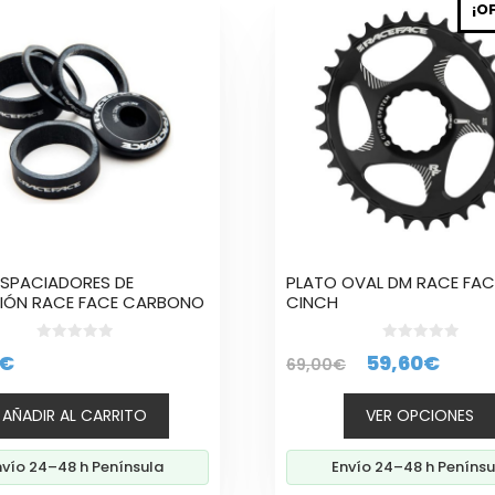
¡O
producto
tiene
múltiples
variantes.
Las
opciones
se
pueden
elegir
en
la
 ESPACIADORES DE
PLATO OVAL DM RACE FAC
página
IÓN RACE FACE CARBONO
CINCH
de
producto
0
0
El
El
€
59,60
€
69,00
€
d
d
e
e
precio
prec
5
5
AÑADIR AL CARRITO
VER OPCIONES
original
actu
era:
es:
nvío 24–48 h Península
Envío 24–48 h Penínsu
69,00€.
59,6