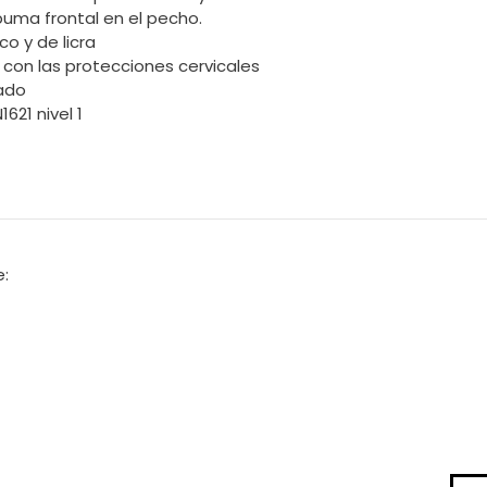
puma frontal en el pecho.
co y de licra
con las protecciones cervicales
ado
621 nivel 1
:
Este