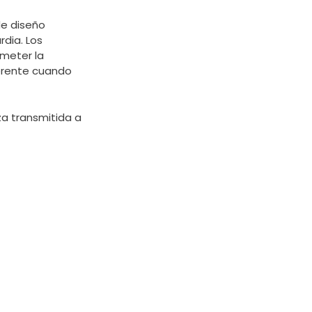
de diseño
dia. Los
ometer la
erente cuando
za transmitida a