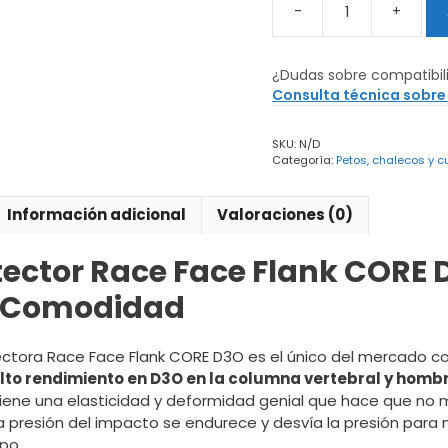
-
+
Peto
Protector
Race
¿Dudas sobre compatibil
Face
Consulta técnica sobre
Flank
CORE
SKU:
N/D
D30
Categoría:
Petos, chalecos y c
cantidad
Información adicional
Valoraciones (0)
tector Race Face Flank CORE 
 Comodidad
ctora Race Face Flank CORE D3O es el único del mercado c
lto rendimiento en D3O en la columna vertebral y homb
ene una elasticidad y deformidad genial que hace que no m
 presión del impacto se endurece y desvía la presión para no
po.