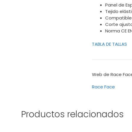
Panel de Es
Tejido elásti
Compatible 
Corte ajust
Norma CE EN1
TABLA DE TALLAS
Web de Race Face
Race Face
Productos relacionados
Este