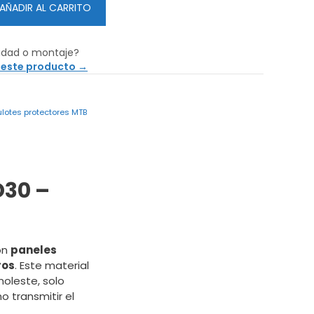
AÑADIR AL CARRITO
idad o montaje?
 este producto →
ulotes protectores MTB
D30 –
on
paneles
ros
. Este material
oleste, solo
 transmitir el