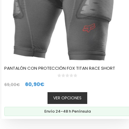
en
la
página
de
producto
PANTALÓN CON PROTECCIÓN FOX TITAN RACE SHORT
0
El
El
60,90
€
69,00
€
d
e
precio
precio
5
VER OPCIONES
original
actual
era:
es:
Envío 24–48 h Península
69,00€.
60,90€.