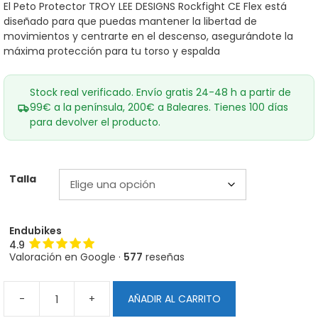
era:
es:
El Peto Protector TROY LEE DESIGNS Rockfight CE Flex está
149,00€.
119,00€.
diseñado para que puedas mantener la libertad de
movimientos y centrarte en el descenso, asegurándote la
máxima protección para tu torso y espalda
Stock real verificado. Envío gratis 24-48 h a partir de
99€ a la península, 200€ a Baleares. Tienes 100 días
para devolver el producto.
Talla
Endubikes
4.9
Valoración en Google ·
577
reseñas
-
+
AÑADIR AL CARRITO
Peto