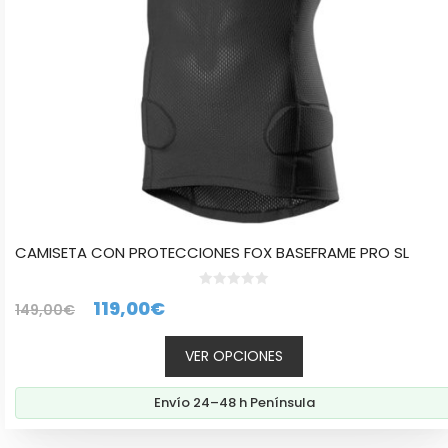
en
la
página
de
producto
CAMISETA CON PROTECCIONES FOX BASEFRAME PRO SL
0
El
El
119,00
€
149,00
€
d
e
precio
precio
5
VER OPCIONES
original
actual
era:
es:
Envío 24–48 h Península
149,00€.
119,00€.