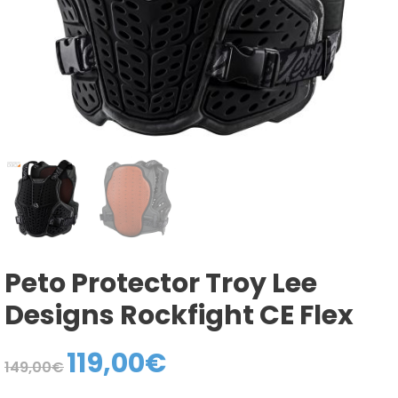
Peto Protector Troy Lee
Designs Rockfight CE Flex
119,00
€
El
El
149,00
€
precio
precio
original
actual