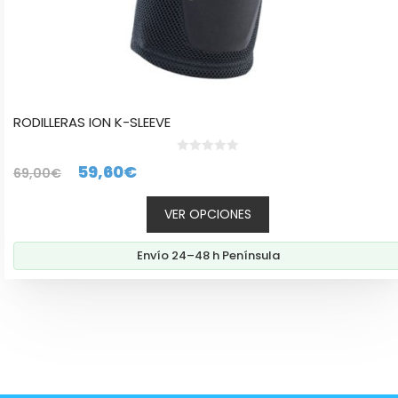
RODILLERAS ION K-SLEEVE
0
El
El
59,60
€
69,00
€
d
e
precio
precio
5
VER OPCIONES
original
actual
era:
es:
Envío 24–48 h Península
69,00€.
59,60€.