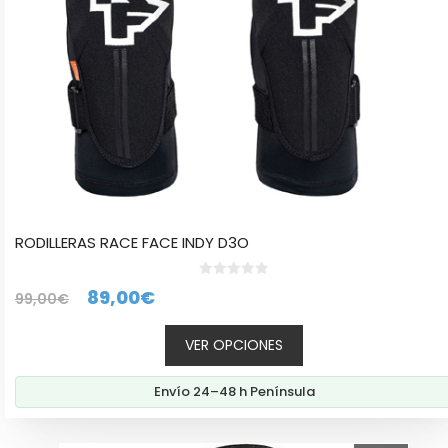
en
la
página
de
producto
RODILLERAS RACE FACE INDY D3O
0
El
El
89,00
€
99,00
€
d
e
precio
precio
5
VER OPCIONES
original
actual
era:
es:
Envío 24–48 h Península
99,00€.
89,00€.