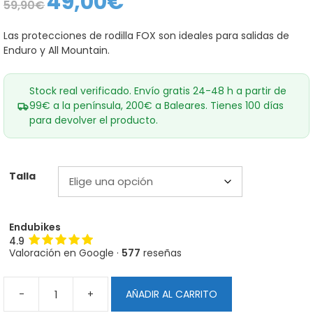
49,00
€
59,90
€
precio
precio
original
actual
era:
es:
Las protecciones de rodilla FOX son ideales para salidas de
59,90€.
49,00€.
Enduro y All Mountain.
Stock real verificado. Envío gratis 24-48 h a partir de
99€ a la península, 200€ a Baleares. Tienes 100 días
para devolver el producto.
Talla
Endubikes
4.9
Valoración en Google ·
577
reseñas
-
+
AÑADIR AL CARRITO
Protecciones