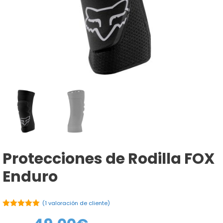
Protecciones de Rodilla FOX
Enduro
(
1
valoración de cliente)
5.00
de 5
El
El