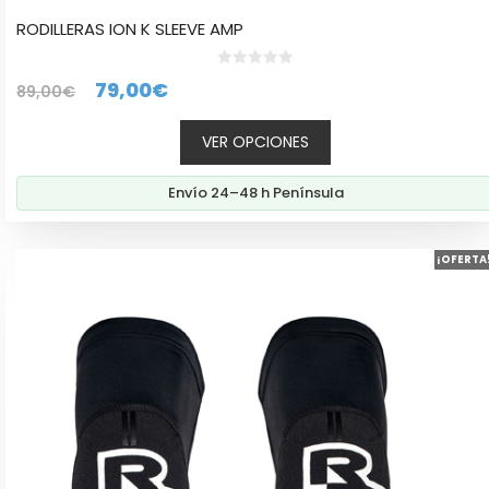
RODILLERAS ION K SLEEVE AMP
0
El
El
79,00
€
89,00
€
d
e
precio
precio
5
VER OPCIONES
original
actual
era:
es:
Envío 24–48 h Península
89,00€.
79,00€.
Este
¡OFERTA
producto
tiene
múltiples
variantes.
Las
opciones
se
pueden
elegir