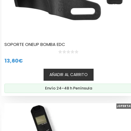
SOPORTE ONEUP BOMBA EDC
0
13,60
€
d
e
5
AÑADIR AL CARRITO
Envío 24–48 h Península
¡OFERTA