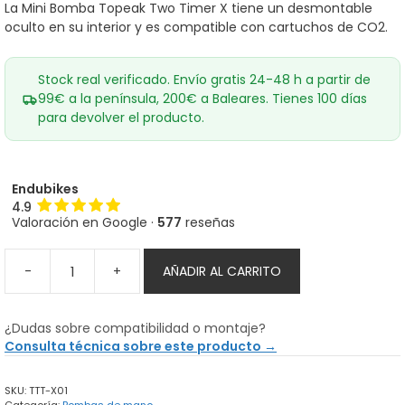
era:
es:
La Mini Bomba Topeak Two Timer X tiene un desmontable
42,00€.
37,60€.
oculto en su interior y es compatible con cartuchos de CO2.
Stock real verificado. Envío gratis 24-48 h a partir de
99€ a la península, 200€ a Baleares. Tienes 100 días
para devolver el producto.
Endubikes
4.9
Valoración en Google ·
577
reseñas
-
+
AÑADIR AL CARRITO
Mini
Bomba
Topeak
¿Dudas sobre compatibilidad o montaje?
Two
Consulta técnica sobre este producto →
Timer
X
SKU:
TTT-X01
cantidad