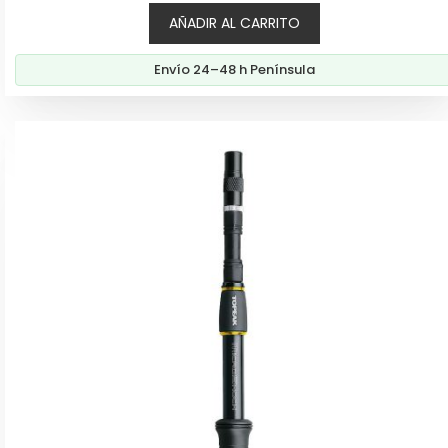
precio
precio
AÑADIR AL CARRITO
original
actual
era:
es:
Envío 24–48 h Península
149,00€.
133,70€.