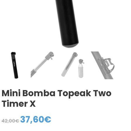
Mini Bomba Topeak Two
Timer X
37,60
€
El
El
42,00
€
precio
precio
original
actual