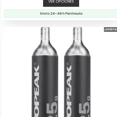
VER OPCIONES
precios:
desde
Envío 24–48 h Península
8,60€
hasta
21,60€
¡OFERTA