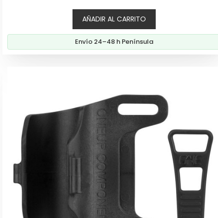
e
5
AÑADIR AL CARRITO
Envío 24–48 h Península