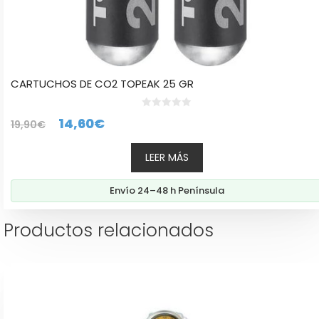
CARTUCHOS DE CO2 TOPEAK 25 GR
0
El
El
14,60
€
19,90
€
d
e
precio
precio
5
LEER MÁS
original
actual
era:
es:
Envío 24–48 h Península
19,90€.
14,60€.
Productos relacionados