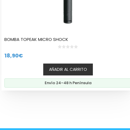
BOMBA TOPEAK MICRO SHOCK
0
18,90
€
d
e
5
AÑADIR AL CARRITO
Envío 24–48 h Península