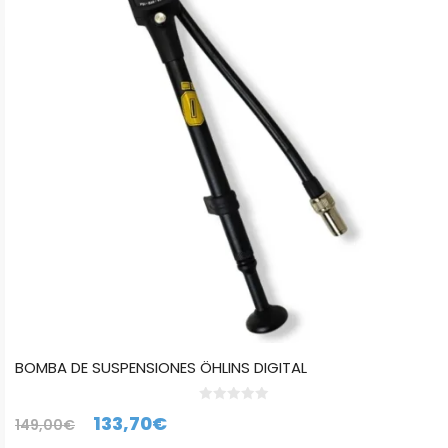
BOMBA DE SUSPENSIONES ÖHLINS DIGITAL
0
El
El
133,70
€
149,00
€
d
e
5