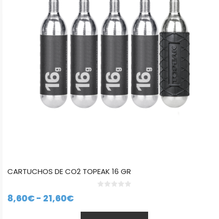
Las
opciones
se
pueden
elegir
en
la
página
de
producto
CARTUCHOS DE CO2 TOPEAK 16 GR
0
Rango
8,60
€
-
21,60
€
d
e
de
5