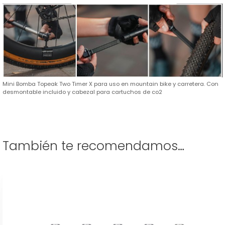
Mini Bomba Topeak Two Timer X para uso en mountain bike y carretera. Con
desmontable incluido y cabezal para cartuchos de co2
También te recomendamos…
Este
producto
tiene
múltiples
variantes.