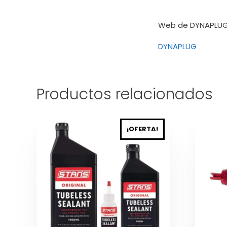
Web de DYNAPLUG
DYNAPLUG
Productos relacionados
Este
¡OFERTA!
producto
tiene
múltiples
variantes.
Las
opciones
se
pueden
elegir