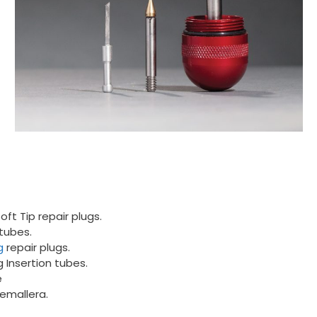
oft Tip repair plugs.
 tubes.
g
repair plugs.
 Insertion tubes.
e
emallera.