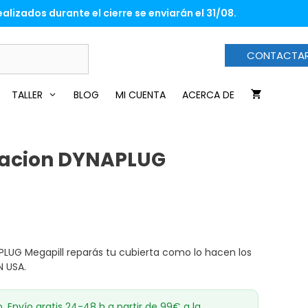
alizados durante el cierre se enviarán el 31/08.
CONTACTA
TALLER
BLOG
MI CUENTA
ACERCA DE
aracion DYNAPLUG
APLUG Megapill reparás tu cubierta como lo hacen los
N USA.
o. Envío gratis 24-48 h a partir de 99€ a la