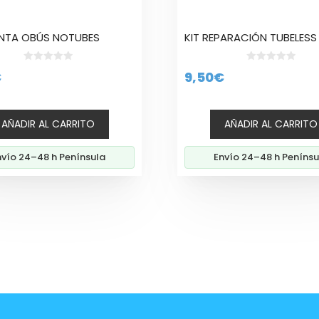
NTA OBÚS NOTUBES
KIT REPARACIÓN TUBELESS
0
0
€
9,50
€
d
d
e
e
5
5
AÑADIR AL CARRITO
AÑADIR AL CARRITO
nvío 24–48 h Península
Envío 24–48 h Penínsu