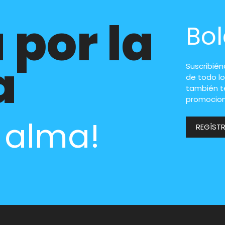
 por la
Bol
a
Suscribié
de todo lo
también t
promocion
l alma!
REGÍST