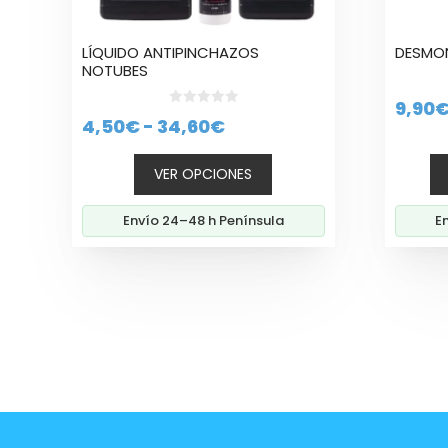
en
la
LÍ­QUIDO ANTIPINCHAZOS
DESMO
página
NOTUBES
de
producto
9,90
0
Rango
4,50
€
-
34,60
€
d
e
de
5
VER OPCIONES
precios:
desde
Envío 24–48 h Península
E
4,50€
hasta
34,60€