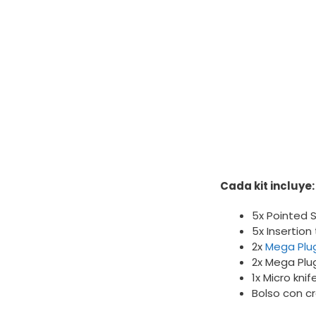
Cada kit incluye:
5x Pointed S
5x Insertion
2x
Mega Plu
2x Mega Plug
1x Micro knif
Bolso con cr