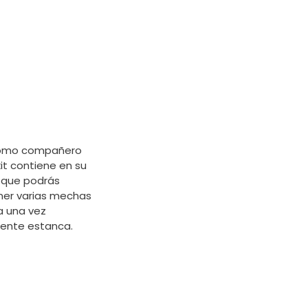
 como compañero
 kit contiene en su
s que podrás
ner varias mechas
a una vez
mente estanca.