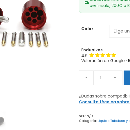
península, 200€ a B
Color
Endubikes
4.9
Valoración en Google ·
-
+
Kit
de
reparacion
¿Dudas sobre compatibil
DYNAPLUG
Consulta técnica sobre
Megapill
cantidad
SKU:
N/D
Categoría:
Liquido Tubeless y