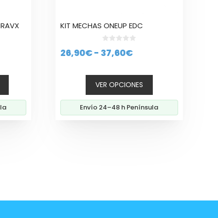
en
la
 RAVX
KIT MECHAS ONEUP EDC
página
de
0
producto
Rango
26,90
€
-
37,60
€
d
e
de
5
precios:
VER OPCIONES
desde
26,90€
la
Envío 24–48 h Península
hasta
37,60€