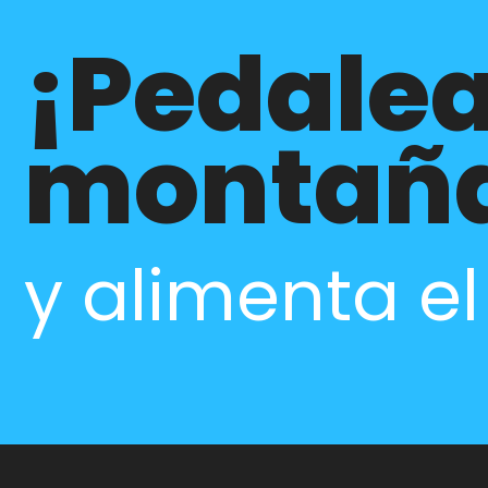
¡Pedalea
montañ
y alimenta e