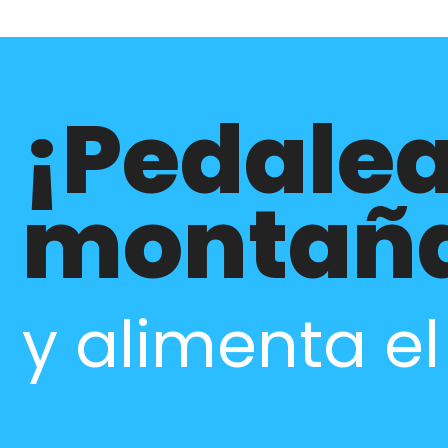
¡Pedalea
montañ
y alimenta e