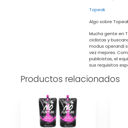
Topeak
Algo sobre Topeak
Mucha gente en T
ciclistas y busca
modus operandi s
vez mejores. Comp
publicistas, el e
sus requisitos esp
Productos relacionados
Este
producto
tiene
múltiples
variantes.
Las