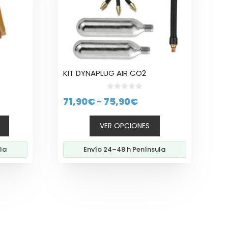
opciones
se
pueden
elegir
en
la
KIT DYNAPLUG AIR CO2
página
de
0
producto
Rango
71,90
€
-
75,90
€
d
e
de
5
VER OPCIONES
precios:
desde
la
Envío 24–48 h Península
71,90€
hasta
75,90€