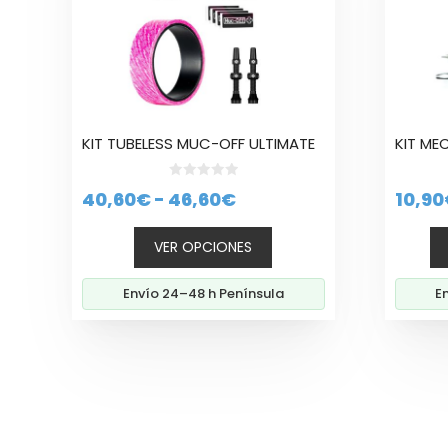
opciones
se
pueden
elegir
en
la
KIT TUBELESS MUC-OFF ULTIMATE
KIT ME
página
de
0
producto
Rango
40,60
€
-
46,60
€
10,90
d
e
de
5
VER OPCIONES
precios:
desde
Envío 24–48 h Península
E
40,60€
hasta
46,60€