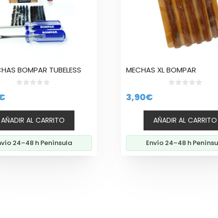
CHAS BOMPAR TUBELESS
MECHAS XL BOMPAR
0
0
€
3,90
€
d
d
e
e
5
5
AÑADIR AL CARRITO
AÑADIR AL CARRITO
nvío 24–48 h Península
Envío 24–48 h Penínsu