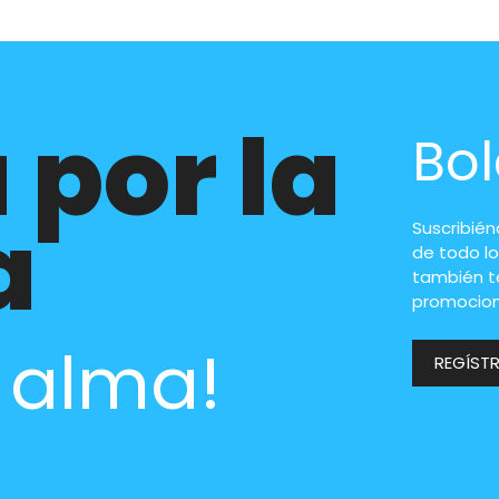
 por la
Bol
a
Suscribié
de todo lo
también t
promocion
l alma!
REGÍST