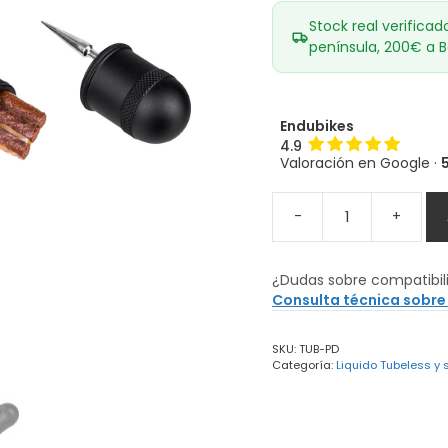
Stock real verificad
península, 200€ a B
Endubikes
4.9
Valoración en Google ·
-
+
Kit
Mechas
TOPEAK
¿Dudas sobre compatibil
Tubi
Consulta técnica sobre
Pod
cantidad
SKU:
TUB-PD
Categoría:
Liquido Tubeless y