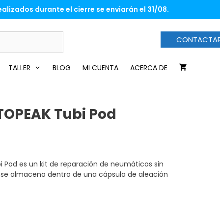
TOPEAK
alizados durante el cierre se enviarán el 31/08.
Tubi
Pod
cantidad
CONTACTA
TALLER
BLOG
MI CUENTA
ACERCA DE
TOPEAK Tubi Pod
i Pod es un kit de reparación de neumáticos sin
se almacena dentro de una cápsula de aleación