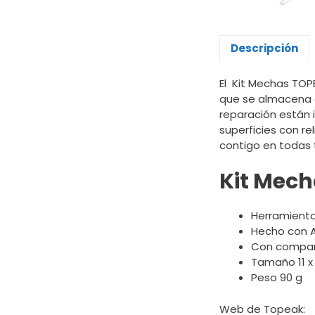
Descripción
El Kit Mechas TOP
que se almacena 
reparación están 
superficies con re
contigo en todas t
Kit Mech
Herramienta
Hecho con Ac
Con compart
Tamaño 11 x
Peso 90 g
Web de Topeak: