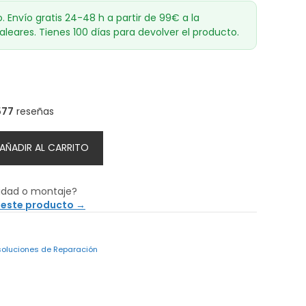
o. Envío gratis 24-48 h a partir de 99€ a la
aleares. Tienes 100 días para devolver el producto.
577
reseñas
AÑADIR AL CARRITO
idad o montaje?
 este producto →
 soluciones de Reparación