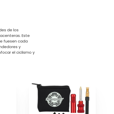
des de los
lacenteras. Este
ue fuesen cada
endedores y
ocar el ciclismo y
Este
producto
tiene
múltiples
variantes.
Las