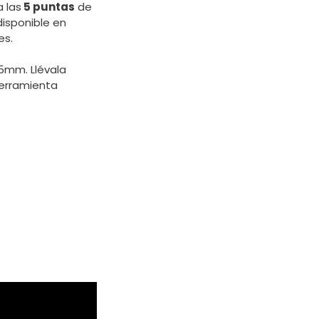
 las
5 puntas
de
disponible en
es.
5mm. Llévala
herramienta