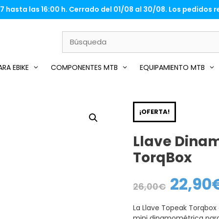
 hasta las 16:00 h. Cerrado del 01/08 al 30/08. Los pedidos re
RA EBIKE
COMPONENTES MTB
EQUIPAMIENTO MTB
¡OFERTA!
Llave Dina
TorqBox
22,90
El
26,00
€
precio
original
era:
La Llave Topeak Torqbox 
26,00€.
mini dinamométrica para l