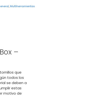
eneral
,
Multiherramientas
Box –
ornillos que
gún todos los
rial se deben a
umplir estas
er motivo de