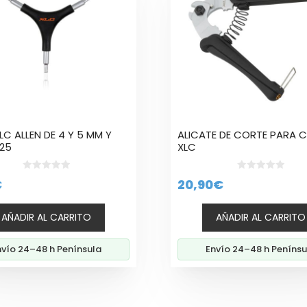
LC ALLEN DE 4 Y 5 MM Y
ALICATE DE CORTE PARA C
25
XLC
0
0
€
20,90
€
d
d
e
e
5
5
AÑADIR AL CARRITO
AÑADIR AL CARRITO
nvío 24–48 h Península
Envío 24–48 h Penínsu