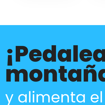
¡Pedalea
montañ
y alimenta e