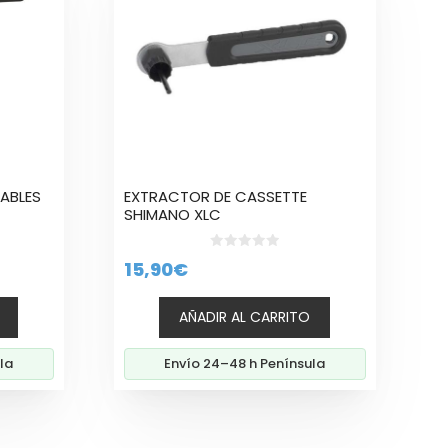
ABLES
EXTRACTOR DE CASSETTE
SHIMANO XLC
0
15,90
€
d
e
5
AÑADIR AL CARRITO
la
Envío 24–48 h Península