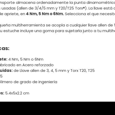
ansporte almacena ordenadamente la punta dinamométrica
usadas (allen de 3/4/5 mm y T20/T25 Torx®). La llave está 
e apriete, en
4 Nm, 5 Nm o 6Nm.
Selecciona el que necesit
eña multiherramienta se acopla a cualquier llave allen de 
u estuche incluye una goma para sujetarla junto a tu multi
cas:
ete:
4 Nm, 5 Nm o 6Nm
bricado en Acero reforzado
uidas:
de Llave allen de 3, 4, 5 mm y Torx T20, T25
5
límero de grado de ingeniería
s:
5.4x5x2.2 cm