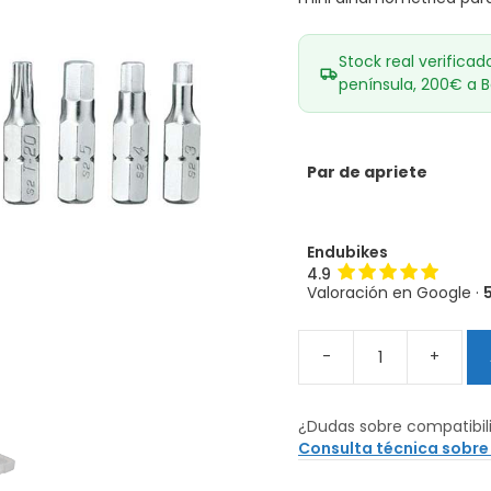
Stock real verificad
península, 200€ a B
Par de apriete
Endubikes
4.9
Valoración en Google ·
-
+
Llave
Dinamométrica
Topeak
¿Dudas sobre compatibil
Nano
Consulta técnica sobre
TorqBox
cantidad