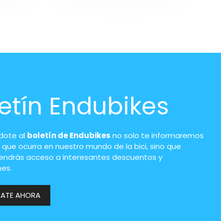
etín Endubikes
ndote al
boletín de Endubikes
no solo te informaremos
 que ocurra en nuestro mundo de la bici, sino que
endrás acceso a interesantes descuentos y
es.
RATE AHORA