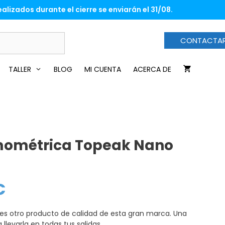
era:
es:
alizados durante el cierre se enviarán el 31/08.
26,00€.
22,90€.
CONTACTA
TALLER
BLOG
MI CUENTA
ACERCA DE
mométrica Topeak Nano
€
El
precio
actual
es:
es otro producto de calidad de esta gran marca. Una
22,90€.
levarla en todas tus salidas.