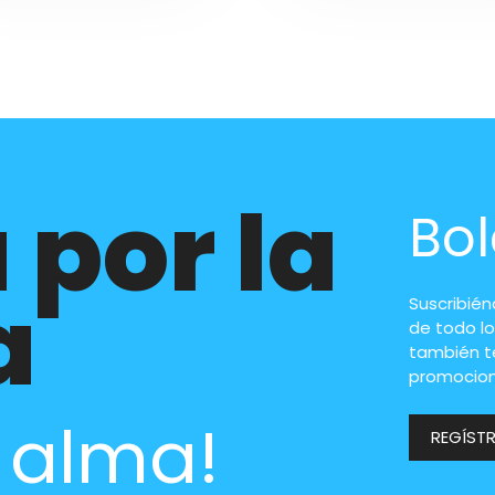
 por la
Bol
a
Suscribié
de todo lo
también t
promocion
l alma!
REGÍST