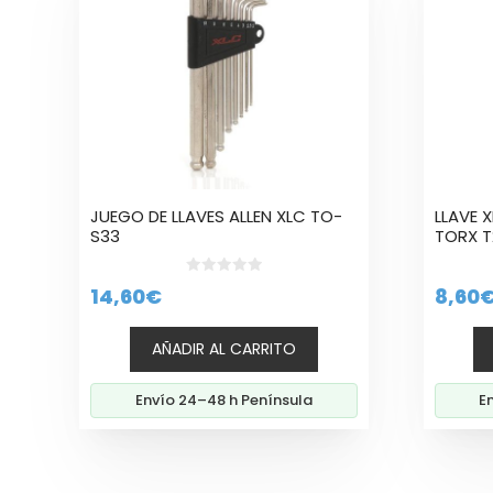
JUEGO DE LLAVES ALLEN XLC TO-
LLAVE X
S33
TORX T
0
14,60
€
8,60
d
e
5
AÑADIR AL CARRITO
Envío 24–48 h Península
E