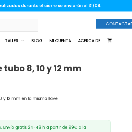
de
alizados durante el cierre se enviarán el 31/08.
tubo
8,
10
CONTACTA
y
12
mm
TALLER
BLOG
MI CUENTA
ACERCA DE
cantidad
 tubo 8, 10 y 12 mm
 10 y 12 mm en la misma llave.
o. Envío gratis 24-48 h a partir de 99€ a la