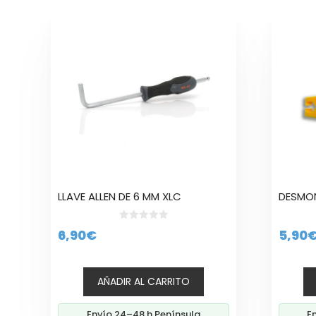
LLAVE ALLEN DE 6 MM XLC
DESMO
0
6,90
€
5,90
d
e
5
AÑADIR AL CARRITO
Envío 24–48 h Península
E