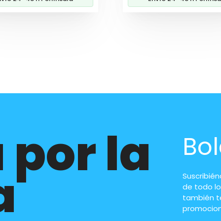
 por la
Bol
a
Suscribié
de todo lo
también t
promocion