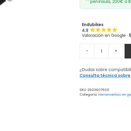
península, 200€ a B
Endubikes
4.9
Valoración en Google ·
-
+
Llave
XLC
de
¿Dudas sobre compatibil
tubo
Consulta técnica sobre
8,
10
SKU:
2503607600
y
Categoría:
Herramientas en ge
12
mm
cantidad