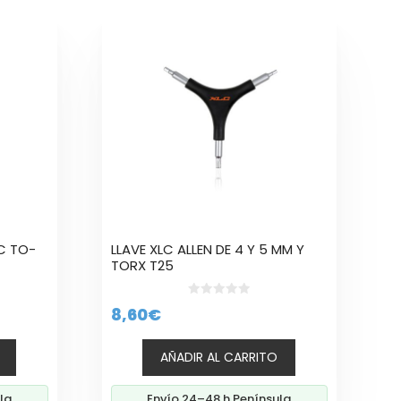
LC TO-
LLAVE XLC ALLEN DE 4 Y 5 MM Y
TORX T25
0
8,60
€
d
e
5
AÑADIR AL CARRITO
la
Envío 24–48 h Península