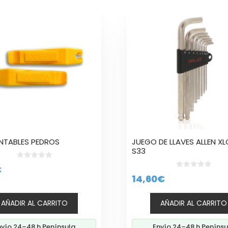
NTABLES PEDROS
JUEGO DE LLAVES ALLEN X
S33
0
€
d
0
14,60
€
e
d
5
e
5
AÑADIR AL CARRITO
AÑADIR AL CARRITO
nvío 24–48 h Península
Envío 24–48 h Penínsu