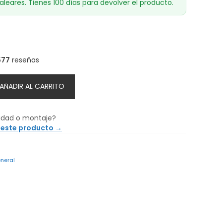
aleares. Tienes 100 días para devolver el producto.
577
reseñas
AÑADIR AL CARRITO
idad o montaje?
 este producto →
neral