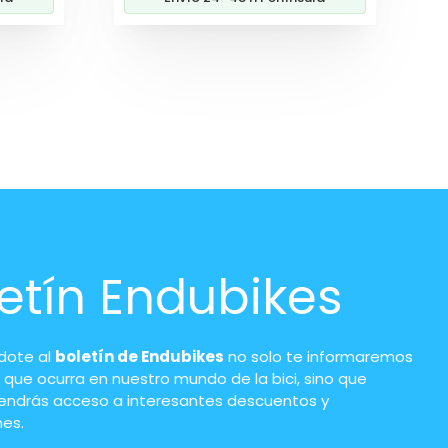
etín Endubikes
ndote al
boletín de Endubikes
no solo te informaremos
 que ocurra en nuestro mundo de la bici, sino que
endrás acceso a interesantes descuentos y
es.