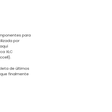
componentes para
ilizada por
,aquí
arca XLC
cell).
leta de últimos
e que finalmente