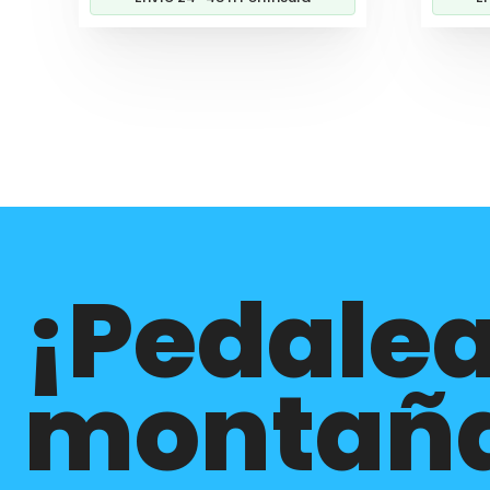
¡Pedalea
montañ