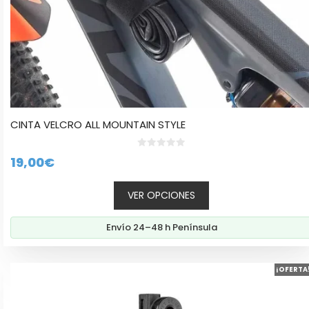
de
producto
CINTA VELCRO ALL MOUNTAIN STYLE
0
19,00
€
d
e
5
VER OPCIONES
Envío 24–48 h Península
¡OFERTA