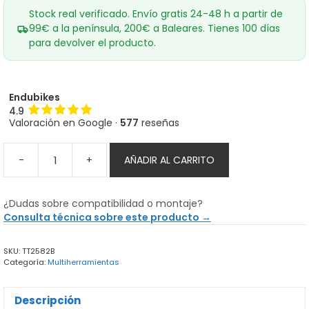
Stock real verificado. Envío gratis 24-48 h a partir de
99€ a la península, 200€ a Baleares. Tienes 100 días
para devolver el producto.
Endubikes
4.9
Valoración en Google ·
577
reseñas
-
+
AÑADIR AL CARRITO
Multiherramienta
Topeak
Mini
¿Dudas sobre compatibilidad o montaje?
P20
Consulta técnica sobre este producto →
cantidad
SKU:
TT2582B
Categoría:
Multiherramientas
Descripción