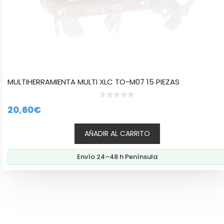
MULTIHERRAMIENTA MULTI XLC TO-M07 15 PIEZAS
0
20,60
€
d
e
5
AÑADIR AL CARRITO
Envío 24–48 h Península