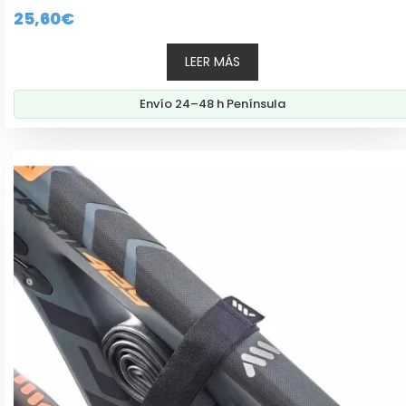
0
25,60
€
d
e
5
LEER MÁS
Envío 24–48 h Península
Este
producto
tiene
múltiples
variantes.
Las
opciones
se
pueden
elegir
en
la
página