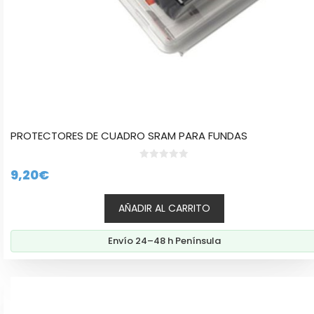
PROTECTORES DE CUADRO SRAM PARA FUNDAS
0
9,20
€
d
e
5
AÑADIR AL CARRITO
Envío 24–48 h Península
Este
producto