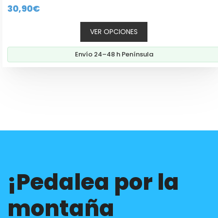
0
30,90
€
d
e
5
VER OPCIONES
Envío 24–48 h Península
¡Pedalea por la
montaña