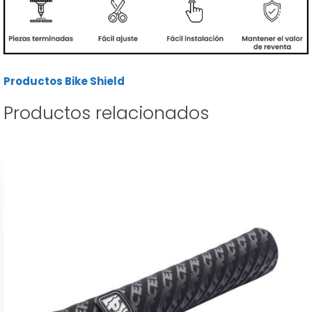
Productos Bike Shield
Productos relacionados
Este
producto
tiene
múltiples
variantes.
Las
opciones
se
pueden
elegir
en