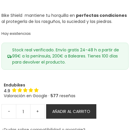
Bike Shield mantiene tu horquilla en
perfectas condiciones
al protegerla de los rasguños, la suciedad y las piedras.
Hay existencias
Stock real verificado. Envío gratis 24-48 h a partir de
99€ a la península, 200€ a Baleares. Tienes 100 días
para devolver el producto.
Endubikes
4.9
Valoración en Google ·
577
reseñas
-
+
AÑADIR AL CARRITO
Kit
protectores
Bike
¿Dudas sobre compatibilidad o montaje?