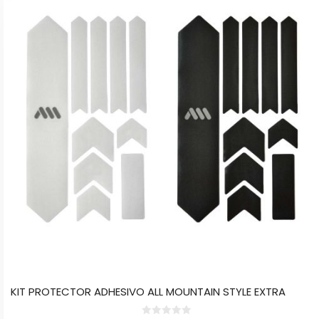
tiene
múltiples
variantes.
Las
opciones
se
pueden
elegir
en
la
página
de
producto
KIT PROTECTOR ADHESIVO ALL MOUNTAIN STYLE EXTRA