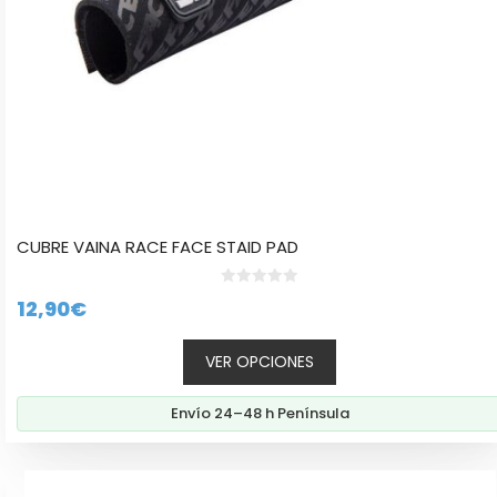
la
página
de
producto
CUBRE VAINA RACE FACE STAID PAD
0
12,90
€
d
e
5
VER OPCIONES
Envío 24–48 h Península
Este