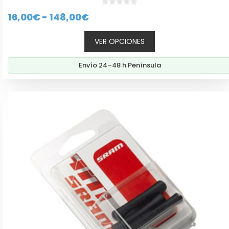
0
Rango
16,00
€
-
148,00
€
d
e
de
5
VER OPCIONES
precios:
desde
Envío 24–48 h Península
16,00€
hasta
148,00€