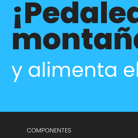
¡Pedalea
montañ
y alimenta e
COMPONENTES