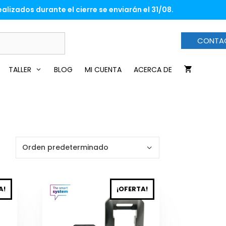
alizados durante el cierre se enviarán el 31/08.
CONTA
TALLER
BLOG
MI CUENTA
ACERCA DE
Este
A!
¡OFERTA!
producto
tiene
múltiples