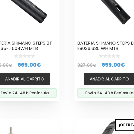
TERÍA SHIMANO STEPS BT-
BATERÍA SHIMANO STEPS B
035-L 504WH MTB
E8036 630 WH MTB
0
0
El
El
El
El
669,00
€
699,00
€
0,00
€
927,00
€
d
d
e
e
precio
precio
precio
pre
5
5
AÑADIR AL CARRITO
AÑADIR AL CARRITO
original
actual
original
ac
era:
es:
era:
es:
Envío 24–48 h Península
Envío 24–48 h Península
760,00€.
669,00€.
927,00€.
69
¡OFERT