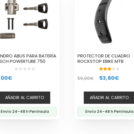
LINDRO ABUS PARA BATERÍA
PROTECTOR DE CUADRO
SCH POWERTUBE 750
ROCKSTOP EBIKE MTB
0
3.00
El
El
,00
€
53,60
€
59,00
€
d
de 5
e
precio
prec
5
original
actu
AÑADIR AL CARRITO
AÑADIR AL CARRITO
era:
es:
59,00€.
53,6
Envío 24–48 h Península
Envío 24–48 h Península