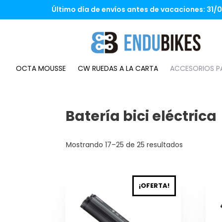
Saltar
Último día de envíos antes de vacaciones: 31/07
al
contenido
OCTA MOUSSE
CW RUEDAS A LA CARTA
ACCESORIOS PA
Batería bici eléctrica
Mostrando 17–25 de 25 resultados
¡OFERTA!