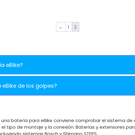
←
1
2
a eBike?
eBike de los golpes?
una batería para eBike conviene comprobar el sistema de as
 el tipo de montaje y la conexión. Baterías y extensores par
incluyendo sistemas Bosch y Shimano STEPS.