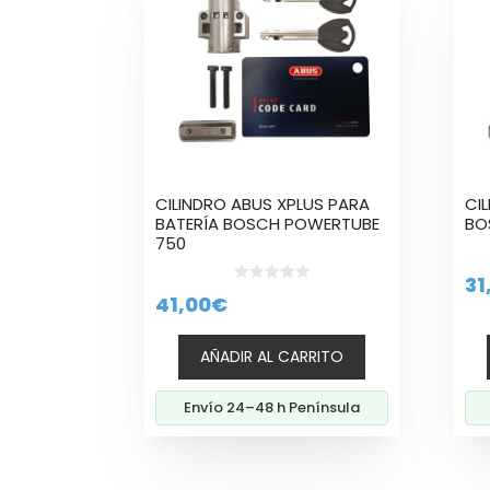
CILINDRO ABUS XPLUS PARA
CI
BATERÍA BOSCH POWERTUBE
BO
750
31
0
41,00
€
d
e
5
AÑADIR AL CARRITO
Envío 24–48 h Península