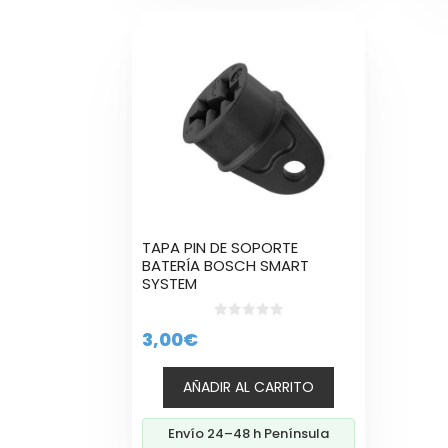
TAPA PIN DE SOPORTE
BATERÍA BOSCH SMART
SYSTEM
0
3,00
€
d
e
5
AÑADIR AL CARRITO
Envío 24–48 h Península