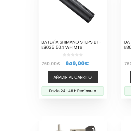
BATERÍA SHIMANO STEPS BT-
BA
E8035 504 WH MTB
E8
0
El
El
649,00
€
760,00
€
76
d
e
precio
precio
5
AÑADIR AL CARRITO
original
actual
era:
es:
Envío 24–48 h Península
760,00€.
649,00€.