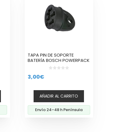
TAPA PIN DE SOPORTE
BATERÍA BOSCH POWERPACK
0
3,00
€
d
e
io
5
al
AÑADIR AL CARRITO
0€.
Envío 24–48 h Península