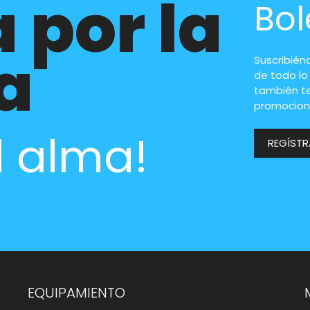
 por la
Bol
a
Suscribién
de todo lo
también t
promocion
l alma!
REGÍST
EQUIPAMIENTO