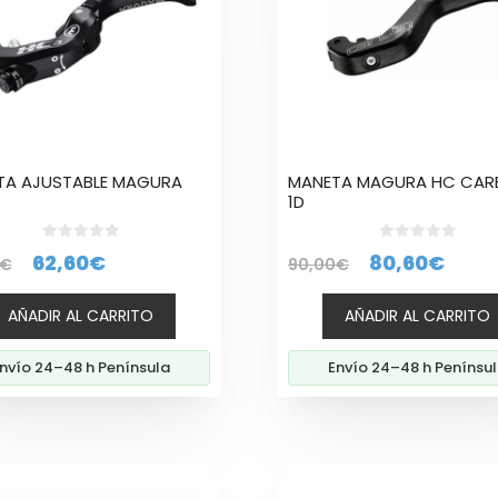
TA AJUSTABLE MAGURA
MANETA MAGURA HC CAR
1D
0
0
El
El
El
El
62,60
€
80,60
€
€
90,00
€
d
d
e
e
precio
precio
precio
prec
5
5
AÑADIR AL CARRITO
AÑADIR AL CARRITO
original
actual
original
actu
era:
es:
era:
es:
nvío 24–48 h Península
Envío 24–48 h Penínsu
69,00€.
62,60€.
90,00€.
80,6