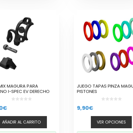
Este
producto
tiene
múltiples
variantes.
Las
opciones
se
pueden
elegir
en
la
MIX MAGURA PARA
JUEGO TAPAS PINZA MAG
página
NO I-SPEC EV DERECHO
PISTONES
de
producto
0
0
0
€
9,90
€
d
d
e
e
5
5
AÑADIR AL CARRITO
VER OPCIONES