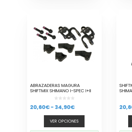
Este
producto
tiene
múltiples
variantes.
Las
opciones
se
pueden
elegir
en
la
ABRAZADERAS MAGURA
SHIFT
página
SHIFTMIX SHIMANO I-SPEC I+II
SHIMA
de
producto
0
Rango
20,60
€
-
34,90
€
20,6
d
e
de
5
VER OPCIONES
precios:
desde