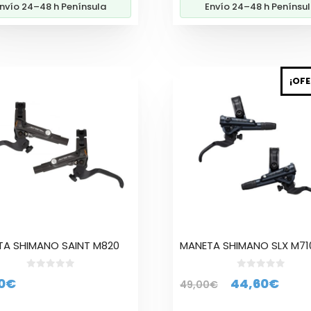
nvío 24–48 h Península
Envío 24–48 h Penínsu
Este
¡OFE
cto
producto
tiene
ples
múltiples
tes.
variantes.
Las
nes
opciones
se
en
pueden
elegir
en
la
A SHIMANO SAINT M820
MANETA SHIMANO SLX M71
a
página
de
0
0
El
El
0
€
44,60
€
49,00
€
d
d
cto
producto
e
e
precio
prec
5
5