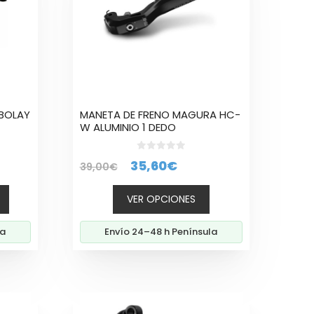
variantes.
Las
opciones
se
pueden
elegir
en
la
BOLAY
MANETA DE FRENO MAGURA HC-
página
W ALUMINIO 1 DEDO
de
producto
0
El
El
35,60
€
39,00
€
d
e
io
precio
precio
5
VER OPCIONES
al
original
actual
era:
es:
la
Envío 24–48 h Península
0€.
39,00€.
35,60€.
Este