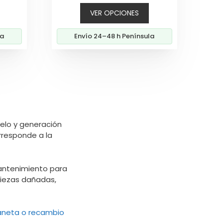
al
original
actual
VER OPCIONES
era:
es:
0€.
59,00€.
53,60€.
la
Envío 24–48 h Península
elo y generación
rresponde a la
antenimiento para
piezas dañadas,
aneta o recambio