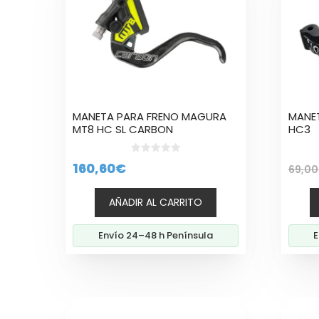
MANETA PARA FRENO MAGURA
MANE
MT8 HC SL CARBON
HC3
0
160,60
€
69,00
d
e
5
AÑADIR AL CARRITO
Envío 24–48 h Península
E