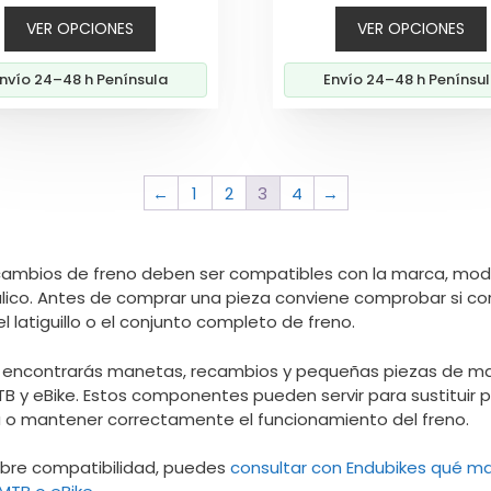
original
actu
VER OPCIONES
VER OPCIONES
era:
es:
49,00€.
44,6
nvío 24–48 h Península
Envío 24–48 h Penínsu
←
1
2
3
4
→
cambios de freno deben ser compatibles con la marca, mod
ulico. Antes de comprar una pieza conviene comprobar si co
el latiguillo o el conjunto completo de freno.
a encontrarás manetas, recambios y pequeñas piezas de m
TB y eBike. Estos componentes pueden servir para sustituir 
a o mantener correctamente el funcionamiento del freno.
obre compatibilidad, puedes
consultar con Endubikes qué m