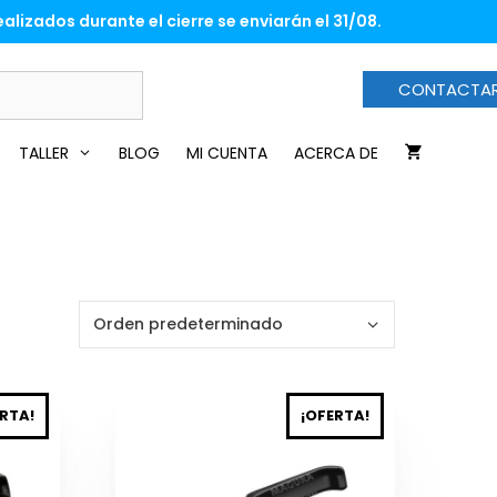
alizados durante el cierre se enviarán el 31/08.
CONTACTA
TALLER
BLOG
MI CUENTA
ACERCA DE
Este
RTA!
¡OFERTA!
producto
tiene
múltiples