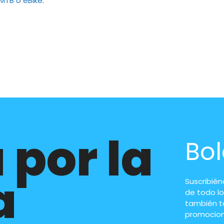
 MTB o eBike
.
 por la
Bol
a
Suscribié
de todo lo
también t
promocion