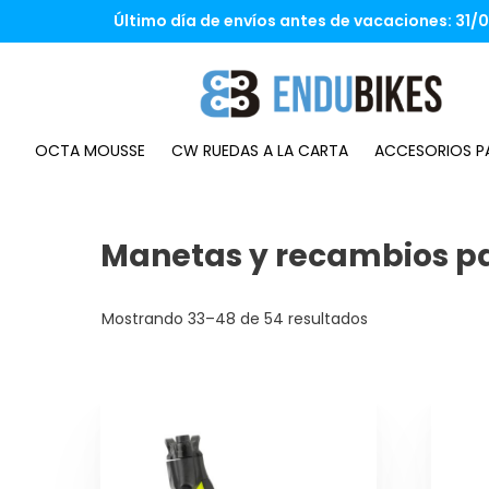
Saltar
Último día de envíos antes de vacaciones: 31/07
al
contenido
OCTA MOUSSE
CW RUEDAS A LA CARTA
ACCESORIOS PA
Manetas y recambios pa
Mostrando 33–48 de 54 resultados