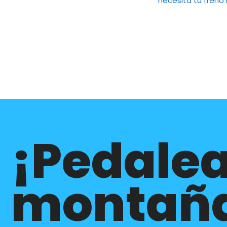
necesita tu freno
¡Pedalea
montañ