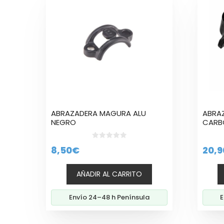
ABRAZADERA MAGURA ALU
ABRA
NEGRO
CARB
0
8,50
€
20,9
d
e
5
AÑADIR AL CARRITO
Envío 24–48 h Península
E