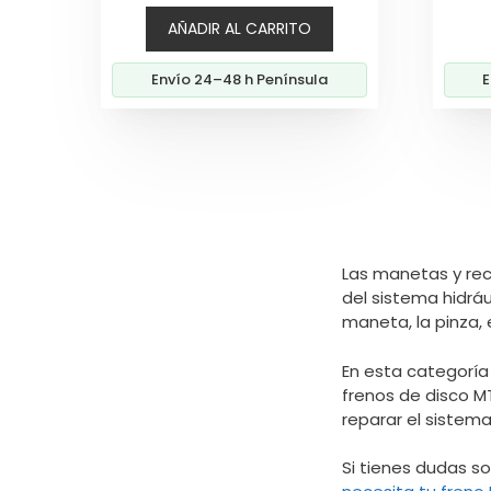
5
AÑADIR AL CARRITO
Envío 24–48 h Península
E
Las manetas y re
del sistema hidrá
maneta, la pinza, 
En esta categorí
frenos de disco M
reparar el sistem
Si tienes dudas s