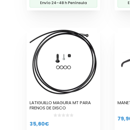
Envío 24–48 h Península
E
20,60€
hasta
34,90€
Este
produ
tiene
múlti
varian
Las
opcio
se
pued
elegir
en
la
LATIGUILLO MAGURA MT PARA
MANET
págin
FRENOS DE DISCO
de
79,9
produ
0
35,60
€
d
e