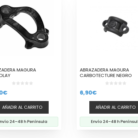
ZADERA MAGURA
ABRAZADERA MAGURA
OLAY
CARBOTECTURE NEGRO
0
0
0
€
6,90
€
d
d
e
e
5
5
AÑADIR AL CARRITO
AÑADIR AL CARRITO
nvío 24–48 h Península
Envío 24–48 h Penínsu