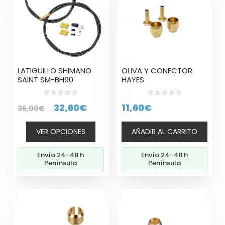
múltiples
variantes.
Las
opciones
se
pueden
LATIGUILLO SHIMANO
OLIVA Y CONECTOR
elegir
SAINT SM-BH90
HAYES
en
la
0
0
El
El
32,60
€
11,60
€
36,00
€
página
d
d
e
e
precio
precio
de
5
5
producto
VER OPCIONES
AÑADIR AL CARRITO
original
actual
era:
es:
Envío 24–48 h
Envío 24–48 h
36,00€.
32,60€.
Península
Península
Este
producto
tiene