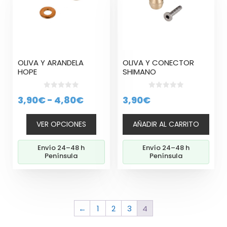
múltiples
variantes.
Las
opciones
se
pueden
OLIVA Y ARANDELA
OLIVA Y CONECTOR
elegir
HOPE
SHIMANO
en
la
0
0
Rango
3,90
€
-
4,80
€
3,90
€
página
d
d
e
e
de
de
5
5
producto
VER OPCIONES
AÑADIR AL CARRITO
precios:
desde
Envío 24–48 h
Envío 24–48 h
3,90€
Península
Península
hasta
4,80€
←
1
2
3
4