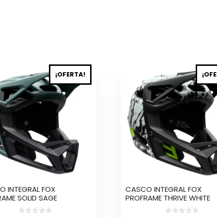
Este
¡OFERTA!
¡OFE
cto
producto
tiene
ples
múltiples
tes.
variantes.
Las
nes
opciones
se
en
pueden
elegir
en
la
O INTEGRAL FOX
CASCO INTEGRAL FOX
a
página
AME SOLID SAGE
PROFRAME THRIVE WHITE
de