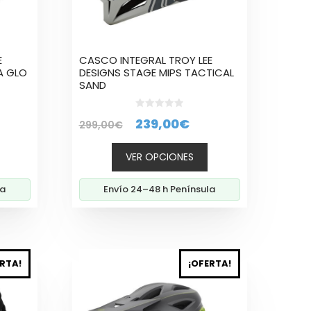
pueden
elegir
en
la
E
CASCO INTEGRAL TROY LEE
página
A GLO
DESIGNS STAGE MIPS TACTICAL
SAND
de
producto
0
El
El
239,00
€
299,00
€
d
e
cio
precio
precio
5
VER OPCIONES
tual
original
actual
era:
es:
la
Envío 24–48 h Península
9,00€.
299,00€.
239,00€.
Este
RTA!
¡OFERTA!
producto
tiene
múltiples