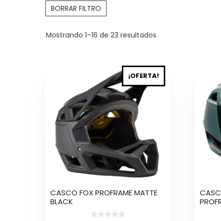
BORRAR FILTRO
Mostrando 1–16 de 23 resultados
Este
Este
¡OFERTA!
producto
produ
tiene
tiene
múltiples
múlti
variantes.
varian
Las
Las
opciones
opcio
se
se
pueden
pued
elegir
elegir
en
en
la
la
CASCO FOX PROFRAME MATTE
CASC
página
págin
BLACK
PROFR
de
de