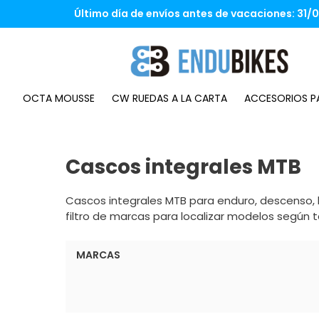
Saltar
Último día de envíos antes de vacaciones: 31/07
al
contenido
OCTA MOUSSE
CW RUEDAS A LA CARTA
ACCESORIOS PA
Cascos integrales MTB
Cascos integrales MTB para enduro, descenso, 
filtro de marcas para localizar modelos según tal
MARCAS