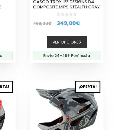
CASCO TROY LEE DESIGNS D4
página
K
COMPOSITE MIPS STEALTH GRAY
de
producto
0
El
El
349,00
€
469,00
€
d
e
precio
precio
5
cio
original
actual
VER OPCIONES
ual
era:
es:
469,00€.
349,00€.
la
Envío 24–48 h Península
,00€.
Este
RTA!
¡OFERTA!
producto
tiene
múltiples
variantes.
Las
opciones
se