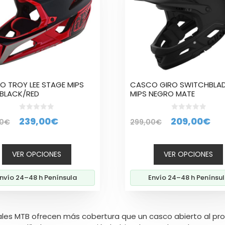
tes.
variantes.
Las
nes
opciones
se
en
pueden
elegir
en
la
 TROY LEE STAGE MIPS
CASCO GIRO SWITCHBLA
a
página
BLACK/RED
MIPS NEGRO MATE
de
cto
producto
0
0
El
El
El
El
239,00
€
209,00
€
0
€
299,00
€
d
d
e
e
precio
precio
precio
pr
5
5
original
actual
original
ac
VER OPCIONES
VER OPCIONES
era:
es:
era:
es:
299,00€.
239,00€.
299,00€.
20
nvío 24–48 h Península
Envío 24–48 h Penínsu
ales MTB ofrecen más cobertura que un casco abierto al pr