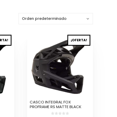
Este
RTA!
¡OFERTA!
producto
tiene
múltiples
variantes.
Las
opciones
se
pueden
elegir
en
la
CASCO INTEGRAL FOX
página
PROFRAME RS MATTE BLACK
de