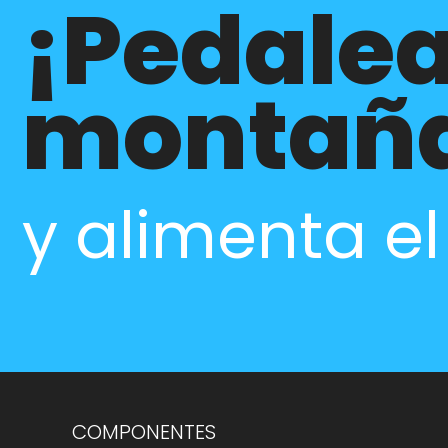
¡Pedalea
montañ
y alimenta e
COMPONENTES