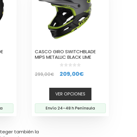
variantes.
Las
opciones
se
pueden
elegir
en
la
DE
CASCO GIRO SWITCHBLADE
página
MIPS METALLIC BLACK LIME
de
producto
0
El
El
209,00
€
299,00
€
d
e
ecio
precio
precio
5
tual
original
actual
VER OPCIONES
era:
es:
9,00€.
299,00€.
209,00€.
la
Envío 24–48 h Península
oteger también la