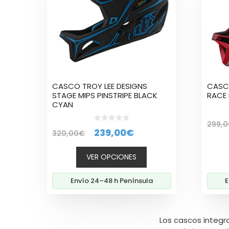
variantes.
varian
Las
Las
opciones
opcio
se
se
pueden
pued
elegir
elegir
en
en
la
la
CASCO TROY LEE DESIGNS
CASCO
página
págin
STAGE MIPS PINSTRIPE BLACK
RACE 
CYAN
de
de
producto
produ
299,0
0
El
El
239,00
€
320,00
€
d
e
precio
precio
5
VER OPCIONES
original
actual
era:
es:
Envío 24–48 h Península
E
320,00€.
239,00€.
Los cascos integr