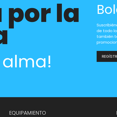
 por la
Bol
a
Suscribié
de todo lo
también t
promocion
l alma!
REGÍST
EQUIPAMIENTO