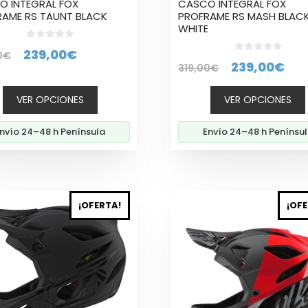
O INTEGRAL FOX
CASCO INTEGRAL FOX
a
página
AME RS TAUNT BLACK
PROFRAME RS MASH BLAC
WHITE
de
cto
producto
0
El
El
239,00
€
0
€
d
0
El
El
239,00
€
e
319,00
€
d
precio
precio
5
e
precio
pre
5
original
actual
VER OPCIONES
VER OPCIONES
original
act
era:
es:
era:
es:
319,00€.
239,00€.
nvío 24–48 h Península
Envío 24–48 h Penínsu
319,00€.
239
Este
¡OFERTA!
¡OFE
cto
producto
tiene
ples
múltiples
tes.
variantes.
Las
nes
opciones
se