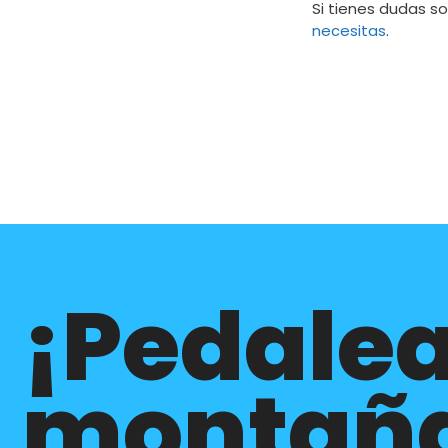
Si tienes dudas s
necesitas
.
¡Pedalea
montañ