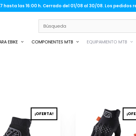
 hasta las 16:00 h. Cerrado del 01/08 al 30/08. Los pedidos re
RA EBIKE
COMPONENTES MTB
EQUIPAMIENTO MTB
Este
¡OFERTA!
¡OFE
cto
producto
tiene
ples
múltiples