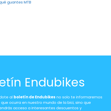
 qué guantes MTB
etín Endubikes
ndote al
boletín de Endubikes
no solo te informaremos
 que ocurra en nuestro mundo de la bici, sino que
endrás acceso a interesantes descuentos y