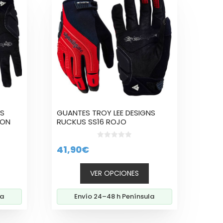
producto
tiene
múltiples
variantes.
Las
opciones
se
pueden
elegir
en
la
NS
GUANTES TROY LEE DESIGNS
página
EON
RUCKUS SS16 ROJO
de
producto
0
41,90
€
d
e
5
VER OPCIONES
la
Envío 24–48 h Península