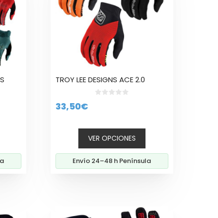
variantes.
Las
opciones
se
pueden
elegir
en
la
NS
TROY LEE DESIGNS ACE 2.0
página
de
0
33,50
€
d
producto
e
5
o
VER OPCIONES
al
la
Envío 24–48 h Península
€.
Este