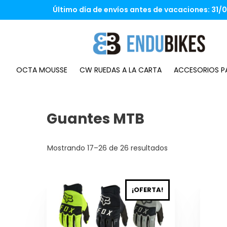
Saltar
Último día de envíos antes de vacaciones: 31/07
al
contenido
OCTA MOUSSE
CW RUEDAS A LA CARTA
ACCESORIOS PA
Guantes MTB
Mostrando 17–26 de 26 resultados
Este
Este
¡OFERTA!
producto
produ
tiene
tiene
múltiples
múlti