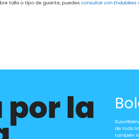
obre talla o tipo de guante, puedes
consultar con Endubikes
 por la
Bol
a
Suscribié
de todo lo
también t