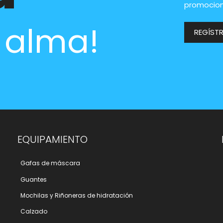
promocion
l alma!
REGÍST
EQUIPAMIENTO
Gafas de máscara
Guantes
Mochilas y Riñoneras de hidratación
Calzado