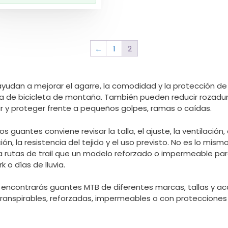
←
1
2
yudan a mejorar el agarre, la comodidad y la protección d
ca de bicicleta de montaña. También pueden reducir rozadur
lar y proteger frente a pequeños golpes, ramas o caídas.
s guantes conviene revisar la talla, el ajuste, la ventilación,
ión, la resistencia del tejido y el uso previsto. No es lo mism
ra rutas de trail que un modelo reforzado o impermeable par
 o días de lluvia.
 encontrarás guantes MTB de diferentes marcas, tallas y a
 transpirables, reforzadas, impermeables o con protecciones