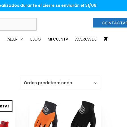
alizados durante el cierre se enviarán el 31/08.
CONTACTA
TALLER
BLOG
MI CUENTA
ACERCA DE
Este
RTA!
producto
tiene
múltiples