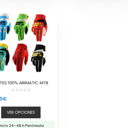
cto
ples
tes.
nes
en
ES 100% AIRMATIC MTB
a
0
0
€
d
cto
e
5
VER OPCIONES
nvío 24–48 h Península