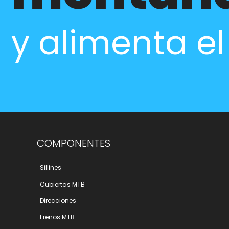
y alimenta e
COMPONENTES
Sillines
Cubiertas MTB
Direcciones
Frenos MTB