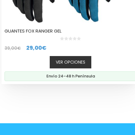
GUANTES FOX RANGER GEL
0
El
El
29,00
€
39,00
€
d
e
precio
precio
5
VER OPCIONES
original
actual
era:
es:
Envío 24–48 h Península
39,00€.
29,00€.