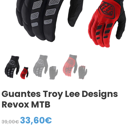
Guantes Troy Lee Designs
Revox MTB
33,60
€
El
El
39,00
€
precio
precio
original
actual