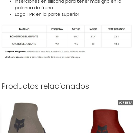
Inserciones en silicona para tener más grip en la
palanca de freno
Logo TPR en la parte superior
Productos relacionados
Este
¡OFERTA
producto
tiene
múltiples
variantes.