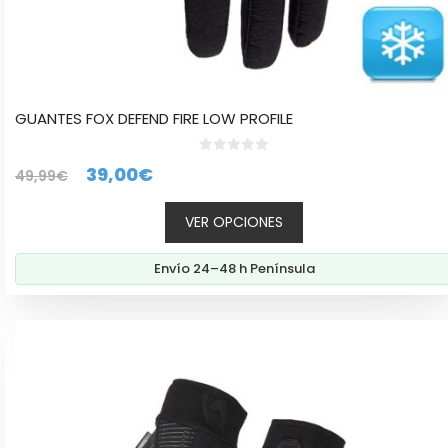
GUANTES FOX DEFEND FIRE LOW PROFILE
0
El
El
39,00
€
49,99
€
d
e
precio
precio
5
VER OPCIONES
original
actual
era:
es:
Envío 24–48 h Península
49,99€.
39,00€.
Este
producto
tiene
múltiples
variantes.
Las