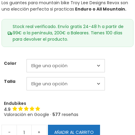
era:
es:
Los guantes para mountain bike Troy Lee Designs Revox son
39,00€.
33,60€.
una elección perfecta si practicas
Enduro o All Mountain.
Stock real verificado. Envío gratis 24-48 h a partir de
99€ a la península, 200€ a Baleares. Tienes 100 días
para devolver el producto.
Color
Talla
Endubikes
4.9
Valoración en Google ·
577
reseñas
-
+
AÑADIR AL CARRITO
Guantes