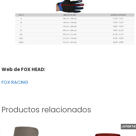
Web de FOX HEAD:
FOX RACING
Productos relacionados
Este
¡OFERTA
producto