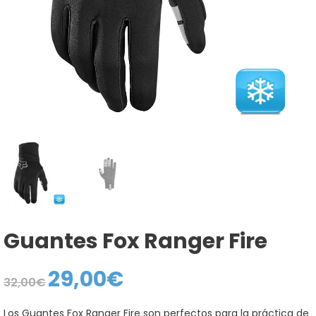
Guantes Fox Ranger Fire
29,00
€
El
El
32,00
€
precio
precio
original
actual
era:
es:
Los Guantes Fox Ranger Fire son perfectos para la práctica de