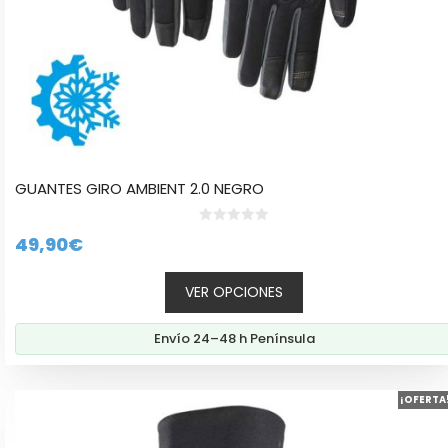
de
producto
GUANTES GIRO AMBIENT 2.0 NEGRO
0
49,90
€
d
e
5
VER OPCIONES
Envío 24–48 h Península
Este
¡OFERTA
producto
tiene