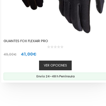
de
producto
GUANTES FOX FLEXAIR PRO
0
El
El
41,00
€
49,00
€
d
e
precio
precio
5
VER OPCIONES
original
actual
era:
es:
Envío 24–48 h Península
49,00€.
41,00€.