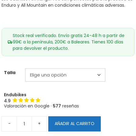
32,00€.
29,00€.
Enduro y All Mountain en condiciones climáticas adversas.
Stock real verificado. Envío gratis 24-48 h a partir de
99€ a la península, 200€ a Baleares. Tienes 100 días
para devolver el producto.
Talla
Endubikes
4.9
Valoración en Google ·
577
reseñas
-
+
AÑADIR AL CARRITO
Guantes
Fox