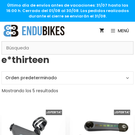
Saltar
Último día de envíos antes de vacaciones: 31/07 hasta las
al
16:00 h. Cerrado del 01/08 al 30/08. Los pedidos realizados
contenido
durante el cierre se enviarán el 31/08.
MENÚ
e*thirteen
Mostrando los 5 resultados
Este
¡OFERTA!
¡OFERTA!
producto
tiene
múltiples