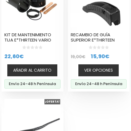
Las
opciones
se
pueden
elegir
KIT DE MANTENIMIENTO
RECAMBIO DE GUÍA
en
TIJA E*THIRTEEN VARIO
SUPERIOR E*THIRTEEN
la
página
0
0
El
El
22,60
€
15,90
€
19,00
€
d
d
de
e
e
precio
precio
producto
5
5
AÑADIR AL CARRITO
VER OPCIONES
original
actual
era:
es:
Envío 24–48 h Península
Envío 24–48 h Península
19,00€.
15,90€.
Este
¡OFERTA!
producto
tiene
múltiples
variantes.