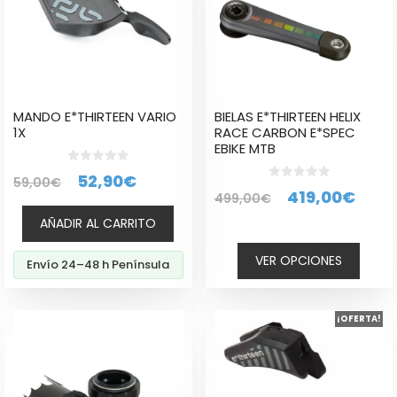
variantes.
Las
opciones
se
pueden
elegir
MANDO E*THIRTEEN VARIO
BIELAS E*THIRTEEN HELIX
en
1X
RACE CARBON E*SPEC
la
EBIKE MTB
página
0
El
El
52,90
€
59,00
€
d
de
0
El
El
419,00
€
e
499,00
€
d
precio
precio
producto
5
e
precio
prec
5
AÑADIR AL CARRITO
original
actual
original
actu
era:
es:
VER OPCIONES
Envío 24–48 h Península
era:
es:
59,00€.
52,90€.
499,00€.
419,
Este
¡OFERTA!
producto
tiene
múltiples
variantes.