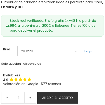
era:
es:
El manillar de carbono e*thirteen Race es perfecto para
Trail,
179,00€.
159,00€.
Enduro y DH
Stock real verificado. Envío gratis 24-48 h a partir de
99€ a la península, 200€ a Baleares. Tienes 100 días
para devolver el producto.
Rise
Limpiar
Solo quedan 1 disponibles
Endubikes
4.9
Valoración en Google ·
577
reseñas
-
+
AÑADIR AL CARRITO
Manillar
e*thirteen