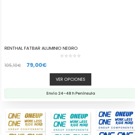
producto
RENTHAL FATBAR ALUMINIO NEGRO
0
El
El
79,00
€
105,10
€
d
e
precio
precio
5
VER OPCIONES
original
actual
era:
es:
Envío 24–48 h Península
105,10€.
79,00€.
Este
producto
tiene
múltiples