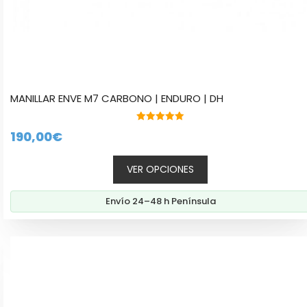
MANILLAR ENVE M7 CARBONO | ENDURO | DH
5.00
190,00
€
de 5
VER OPCIONES
Envío 24–48 h Península
Este
producto
tiene
múltiples
variantes.