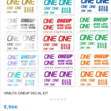
variantes.
Las
opciones
se
pueden
elegir
en
la
página
de
producto
VINILOS ONEUP DECAL KIT
0
8,50
€
d
e