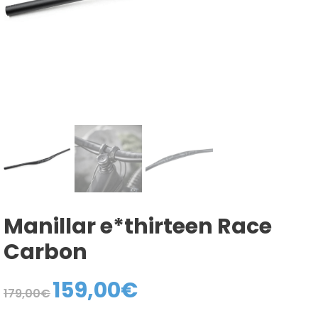
Manillar e*thirteen Race
Carbon
159,00
€
El
El
179,00
€
precio
precio
original
actual