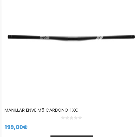
Las
opciones
se
pueden
elegir
en
la
página
de
producto
MANILLAR ENVE M5 CARBONO | XC
0
199,00
€
d
e
5