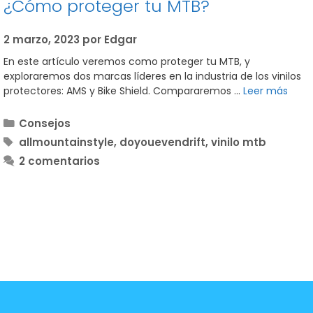
¿Cómo proteger tu MTB?
2 marzo, 2023
por
Edgar
En este artículo veremos como proteger tu MTB, y
exploraremos dos marcas líderes en la industria de los vinilos
protectores: AMS y Bike Shield. Compararemos …
Leer más
Categorías
Consejos
Etiquetas
allmountainstyle
,
doyouevendrift
,
vinilo mtb
2 comentarios