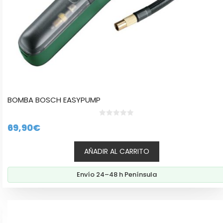
BOMBA BOSCH EASYPUMP
0
69,90
€
d
e
5
AÑADIR AL CARRITO
Envío 24–48 h Península
Este
producto