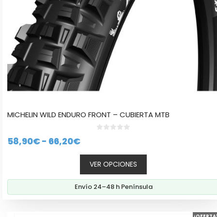
en
la
página
de
producto
MICHELIN WILD ENDURO FRONT – CUBIERTA MTB
0
Rango
58,90
€
-
66,20
€
d
e
de
5
VER OPCIONES
precios:
desde
Envío 24–48 h Península
58,90€
hasta
Este
¡OFERTA