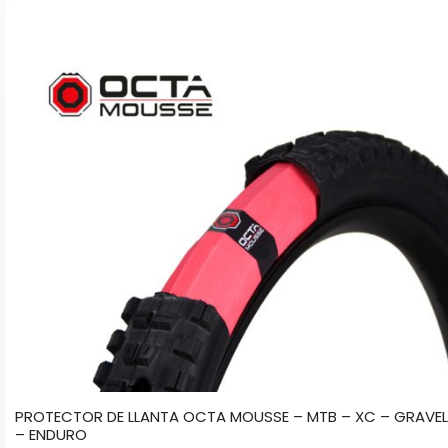
tiene
múltiples
variantes.
Las
opciones
se
pueden
elegir
en
la
página
de
producto
PROTECTOR DE LLANTA OCTA MOUSSE – MTB – XC – GRAVEL
– ENDURO