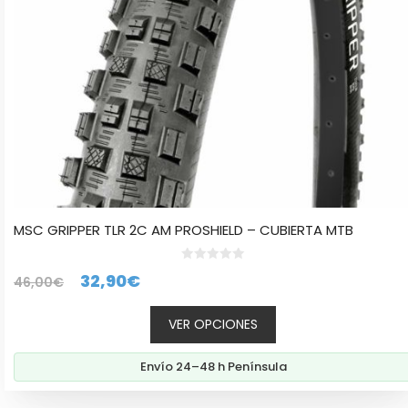
en
la
página
de
producto
MSC GRIPPER TLR 2C AM PROSHIELD – CUBIERTA MTB
0
El
El
32,90
€
46,00
€
d
e
precio
precio
5
VER OPCIONES
original
actual
era:
es:
Envío 24–48 h Península
46,00€.
32,90€.