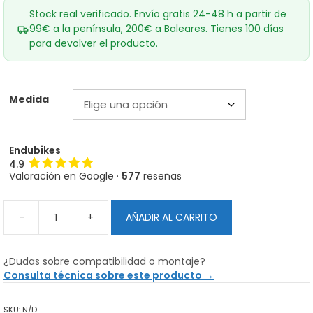
Stock real verificado. Envío gratis 24-48 h a partir de
99€ a la península, 200€ a Baleares. Tienes 100 días
para devolver el producto.
Medida
Endubikes
4.9
Valoración en Google ·
577
reseñas
-
+
AÑADIR AL CARRITO
Michelin
E-
Wild
¿Dudas sobre compatibilidad o montaje?
Front
Consulta técnica sobre este producto →
-
Cubierta
SKU:
N/D
MTB