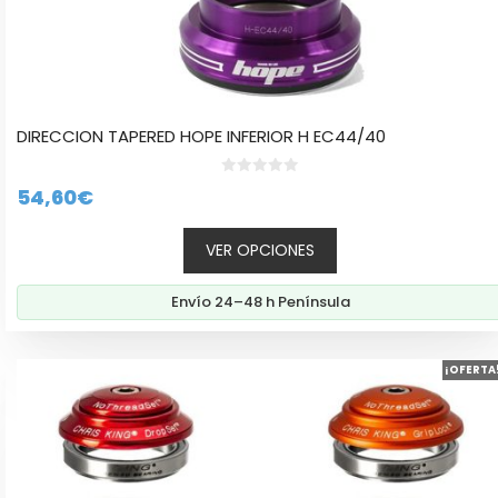
DIRECCION TAPERED HOPE INFERIOR H EC44/40
0
54,60
€
d
e
5
VER OPCIONES
Envío 24–48 h Península
Este
¡OFERTA
producto
tiene
múltiples
variantes.
Las