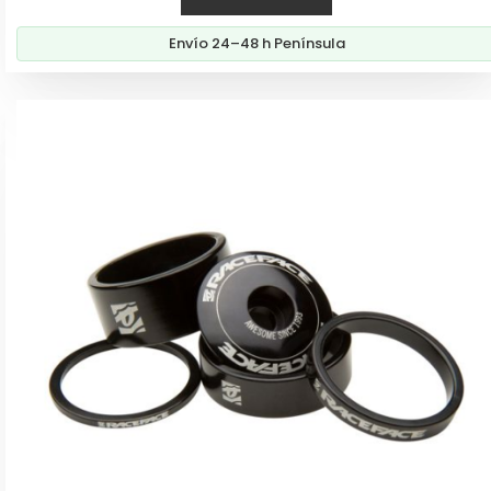
desde
Envío 24–48 h Península
197,00€
hasta
229,00€