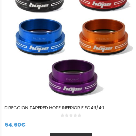
Las
opciones
se
pueden
elegir
en
la
página
de
producto
DIRECCION TAPERED HOPE INFERIOR F EC49/40
0
54,60
€
d
e
5