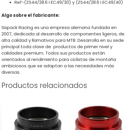
Ref-(ZS44/28.6 I EC49/30) y (ZS44/28.6 I EC49/40)
Algo sobre el fabricante:
Sixpack Racing es una empresa alemana fundada en
2007, dedicada al desarrollo de componentes ligeros, de
alta calidad y llamativos para MTB. Desarrolla en su sede
principal toda clase de productos de primer nivel y
calidades premium. Todos sus productos están
orientados al rendimiento para ciclistas de montaña
ambiciosos que se adaptan a las necesidades más
diversas.
Productos relacionados
Este
producto
tiene
múltiples
variantes.