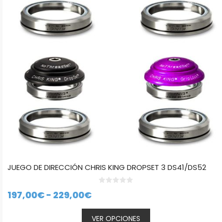
opciones
se
pueden
elegir
en
la
página
de
producto
JUEGO DE DIRECCIÓN CHRIS KING DROPSET 3 DS41/DS52
0
Rango
197,00
€
-
229,00
€
d
e
de
5
VER OPCIONES
precios: