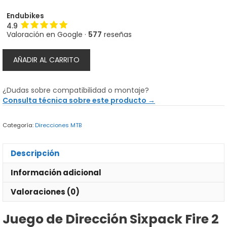
Endubikes
4.9
Valoración en Google ·
577
reseñas
Dirección
AÑADIR AL CARRITO
Sixpack
Fire
2
¿Dudas sobre compatibilidad o montaje?
en
Consulta técnica sobre este producto →
1
Rojo
Categoría:
Direcciones MTB
cantidad
Descripción
Información adicional
Valoraciones (0)
Juego de Dirección Sixpack Fire 2