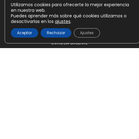
Utilizamos cookies para ofrecerte la mejor experiencia
Devoluciones
en nuestra web.
Puedes aprender más sobre qué cookies utilizamos o
desactivarlas en los
ajustes
.
931273404
CONTACTAR
Aceptar
Rechazar
Ajustes
Añadir al carrito
33,60
€
ENTREGA URGENTE
ENVÍOS GRATIS DESDE 99€
PAGOS FRACCIONADOS
ATENCIÓN PERSONALIZADA