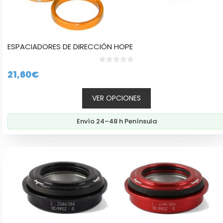
ESPACIADORES DE DIRECCIÓN HOPE
0
21,60
€
d
e
5
VER OPCIONES
Envío 24–48 h Península
Este
producto
tiene
múltiples
variantes.
Las
opciones