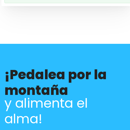
¡Pedalea por la
montaña
y alimenta el
alma!