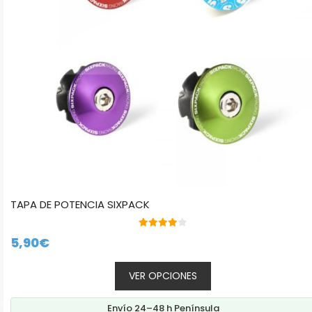
pueden
elegir
en
la
página
de
producto
TAPA DE POTENCIA SIXPACK
4.00
5,90
€
de 5
VER OPCIONES
Envío 24–48 h Península