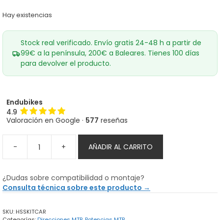
Hay existencias
Stock real verificado. Envío gratis 24-48 h a partir de
99€ a la península, 200€ a Baleares. Tienes 100 días
para devolver el producto.
Endubikes
4.9
Valoración en Google ·
577
reseñas
-
+
AÑADIR AL CARRITO
Kit
de
Espaciadores
¿Dudas sobre compatibilidad o montaje?
de
Consulta técnica sobre este producto →
dirección
RACE
SKU:
HSSKITCAR
FACE
Categorías:
Direcciones MTB
,
Potencias MTB