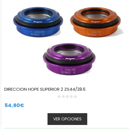
se
pueden
elegir
en
la
página
de
producto
DIRECCION HOPE SUPERIOR 2 ZS44/28.6
0
54,60
€
d
e
5
VER OPCIONES