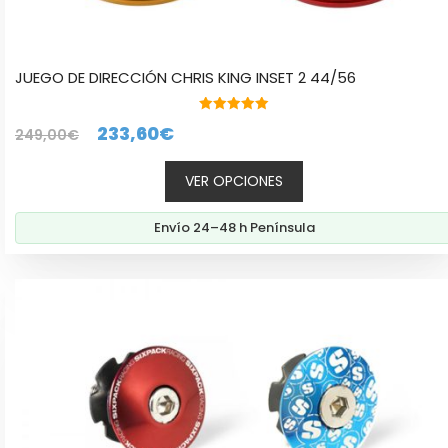
JUEGO DE DIRECCIÓN CHRIS KING INSET 2 44/56
5.00
El
El
233,60
€
249,00
€
de 5
precio
precio
VER OPCIONES
original
actual
era:
es:
Envío 24–48 h Península
249,00€.
233,60€.
Este
producto
tiene
múltiples
variantes.
Las
opciones
se