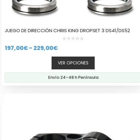
JUEGO DE DIRECCIÓN CHRIS KING DROPSET 3 DS41/DS52
0
Rango
197,00
€
-
229,00
€
d
e
de
5
VER OPCIONES
precios:
desde
Envío 24–48 h Península
197,00€
hasta
Este
229,00€
producto
tiene
múltiples
variantes.
Las
opciones