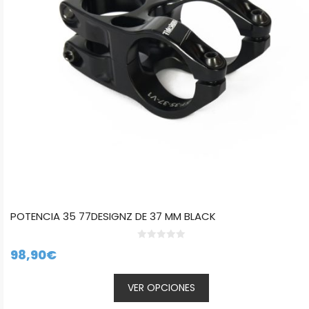
se
pueden
elegir
en
la
página
de
producto
POTENCIA 35 77DESIGNZ DE 37 MM BLACK
0
98,90
€
d
e
5
VER OPCIONES