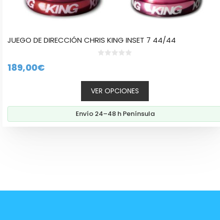
JUEGO DE DIRECCIÓN CHRIS KING INSET 7 44/44
0
189,00
€
d
e
5
VER OPCIONES
Envío 24–48 h Península