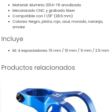
Material: Aluminio 2014-T6 anodizado
Mecanizado CNC y grabado láser
Compatible con 1 1/8″ (28.6 mm)
Colores: Negro, plata, rojo, azul, morado, naranja,
smoke
Incluye
kit 4 espaciadores: 15 mm / 10 mm / 5 mm / 2.5 mm
Productos relacionados
Este
producto
tiene
múltiples
variantes.
Las