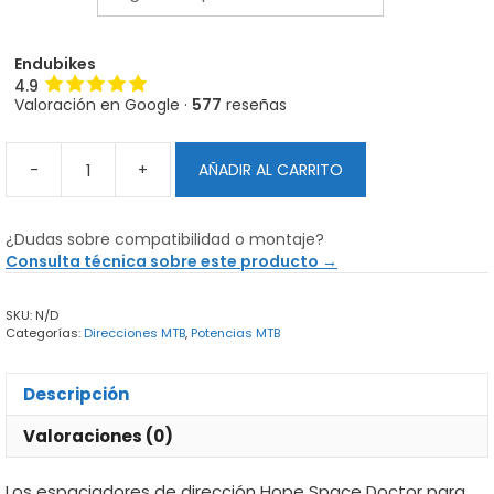
Endubikes
4.9
Valoración en Google ·
577
reseñas
-
+
AÑADIR AL CARRITO
Espaciadores
de
Dirección
¿Dudas sobre compatibilidad o montaje?
Hope
Consulta técnica sobre este producto →
Space
Doctor
SKU:
N/D
cantidad
Categorías:
Direcciones MTB
,
Potencias MTB
Descripción
Valoraciones (0)
Los espaciadores de dirección Hope Space Doctor para